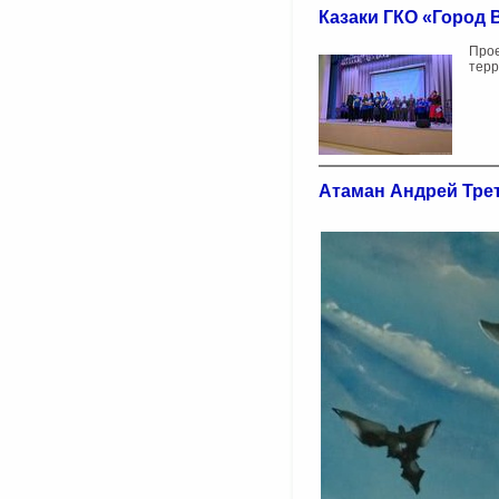
Казаки ГКО «Город
Прое
терр
Атаман Андрей Трет