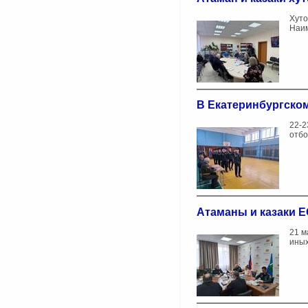
Хуто
Наим
В Екатеринбургском
22-2
отбо
Атаманы и казаки Е
21 м
иных