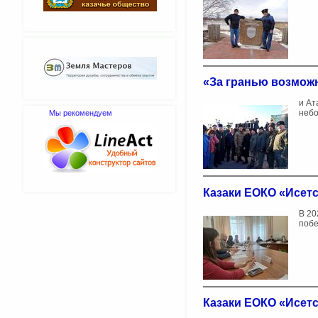
«За гранью возмож
и Ат
небо
Мы рекомендуем
Казаки ЕОКО «Исетс
В 20
побе
Казаки ЕОКО «Исетс