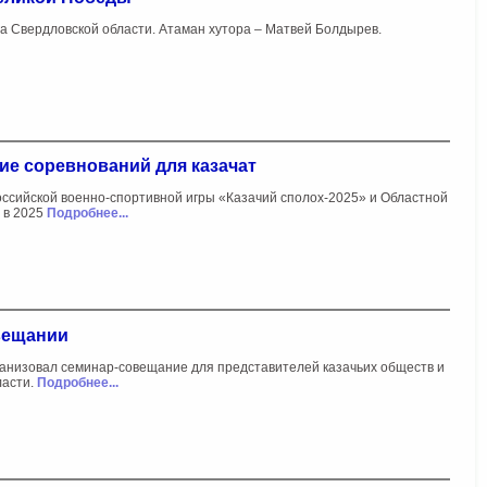
а Свердловской области. Атаман хутора – Матвей Болдырев.
ие соревнований для казачат
оссийской военно-спортивной игры «Казачий сполох-2025» и Областной
 в 2025
Подробнее...
овещании
ганизовал семинар-совещание для представителей казачьих обществ и
ласти.
Подробнее...