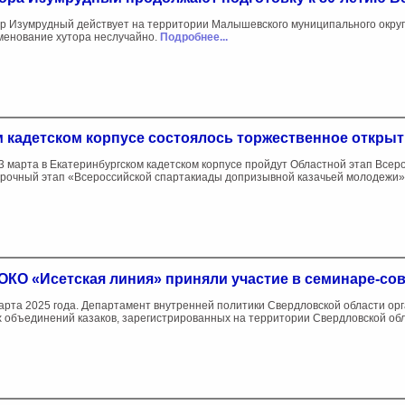
р Изумрудный действует на территории Малышевского муниципального округ
енование хутора неслучайно.
Подробнее...
 кадетском корпусе состоялось торжественное открыт
3 марта в Екатеринбургском кадетском корпусе пройдут Областной этап Всер
рочный этап «Всероссийской спартакиады допризывной казачьей молодежи»
ОКО «Исетская линия» приняли участие в семинаре-с
арта 2025 года. Департамент внутренней политики Свердловской области ор
 объединений казаков, зарегистрированных на территории Свердловской об