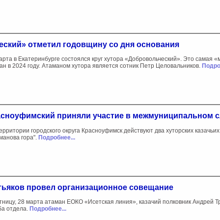
еский» отметил годовщину со дня основания
арта в Екатеринбурге состоялся круг хутора «Добровольческий». Это самая
ан в 2024 году. Атаманом хутора является сотник Петр Целовальников.
Подро
асноуфимский приняли участие в межмуниципальном с
ерритории городского округа Красноуфимск действуют два хуторских казачьи
манова гора".
Подробнее...
тьяков провел организационное совещание
тницу, 28 марта атаман ЕОКО «Исетская линия», казачий полковник Андрей 
а отдела.
Подробнее...