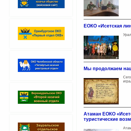
ЕОКО «Исетская лин
Урал
️Мы продолжаем наш
Сего
игра
Атаман ЕОКО «Исетс
туристические воз
Атам