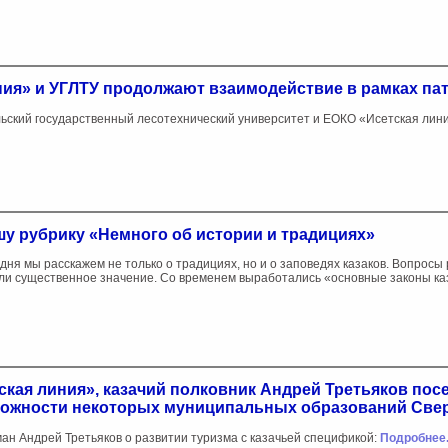
ия» и УГЛТУ продолжают взаимодействие в рамках па
ьский государственный лесотехнический университет и ЕОКО «Исетская лин
у рубрику «Немного об истории и традициях️»
дня мы расскажем не только о традициях, но и о заповедях казаков. Вопро
ли существенное значение. Со временем выработались «основные законы ка
кая линия», казачий полковник Андрей Третьяков по
можности некоторых муниципальных образований Свер
ан Андрей Третьяков о развитии туризма с казачьей спецификой:
Подробнее.