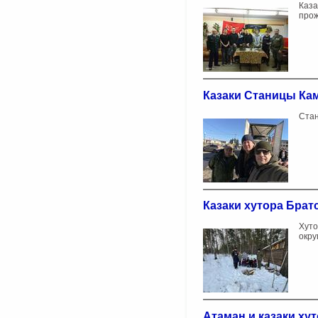
Каза
прож
Казаки Станицы Ка
Стан
Казаки хутора Бра
Хуто
окру
Атаман и казаки х