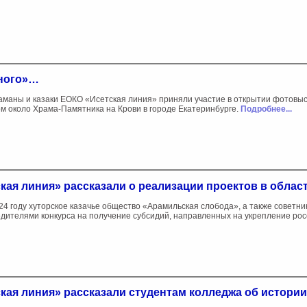
ного»…
аманы и казаки ЕОКО «Исетская линия» приняли участие в открытии фотовы
м около Храма-Памятника на Крови в городе Екатеринбурге.
Подробнее...
кая линия» рассказали о реализации проектов в облас
24 году хуторское казачье общество «Арамильская слобода», а также совет
дителями конкурса на получение субсидий, направленных на укрепление ро
кая линия» рассказали студентам колледжа об истори