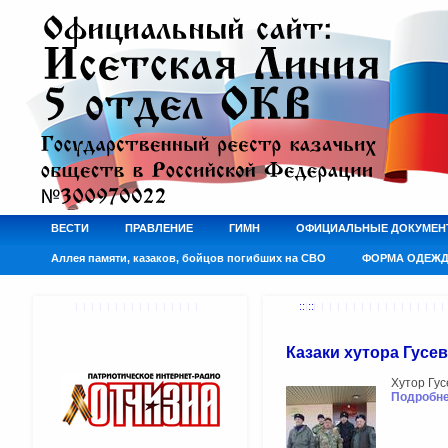
ВЕСТИ
ПРАВЛЕНИЕ
ГИМН
ОФИЦИАЛЬНЫЕ ДОКУМЕН
Аллея памяти, казаков, бойцов погибших на СВО
ФОРМА ОДЕЖ
:: ::
Казаки хутора Гусе
Хутор Гус
Подробнее