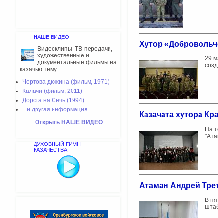
НАШЕ ВИДЕО
Хутор «Добровольч
Видеоклипы, ТВ-передачи,
художественные и
29 м
документальные фильмы на
созд
казачью тему...
Чертова дюжина (фильм, 1971)
Калачи (фильм, 2011)
Дорога на Сечь (1994)
...и другая информация
Казачата хутора Кр
Открыть НАШЕ ВИДЕО
На т
"Ата
ДУХОВНЫЙ ГИМН
КАЗАЧЕСТВА
Атаман Андрей Тре
В пя
штаб