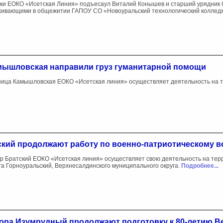
ки ЕОКО «Исетская Линия» подъесаул Виталий Конышев и старший урядник С
ивающими в общежитии ГАПОУ СО «Новоуральский технологический коллед
мышловская направили груз гуманитарной помощи
ица Камышловская ЕОКО «Исетская линия» осуществляет деятельность на т
тский продолжают работу по военно-патриотическому 
р Братский ЕОКО «Исетская линия» осуществляет свою деятельность на терр
га Горноуральский, Верхнесалдинского муниципального округа.
Подробнее...
утора Изумрудный продолжают подготовку к 80-летию 