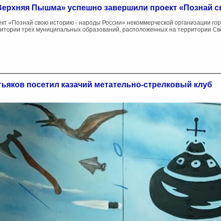
 Верхняя Пышма» успешно завершили проект «Познай с
кт «Познай свою историю - народы России» некоммерческой организации го
итории трех муниципальных образований, расположенных на территории С
ьяков посетил казачий метательно-стрелковый клуб