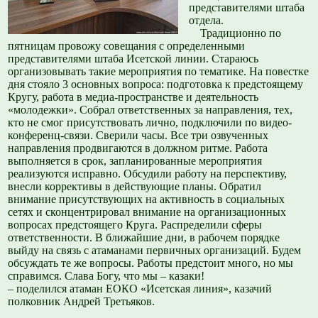
представителями штаба
отдела.
Традиционно по
пятницам провожу совещания с определенными
представителями штаба Исетской линии. Стараюсь
организовывать такие мероприятия по тематике. На повестке
дня стояло 3 основных вопроса: подготовка к предстоящему
Кругу, работа в медиа-пространстве и деятельность
«молодежки». Собрал ответственных за направления, тех,
кто не смог присутствовать лично, подключили по видео-
конференц-связи. Сверили часы. Все три озвученных
направления продвигаются в должном ритме. Работа
выполняется в срок, запланированные мероприятия
реализуются исправно. Обсудили работу на перспективу,
внесли коррективы в действующие планы. Обратил
внимание присутствующих на активность в социальных
сетях и сконцентрировал внимание на организационных
вопросах предстоящего Круга. Распределили сферы
ответственности. В ближайшие дни, в рабочем порядке
выйду на связь с атаманами первичных организаций. Будем
обсуждать те же вопросы. Работы предстоит много, но мы
справимся. Слава Богу, что мы – казаки!
– поделился атаман ЕОКО «Исетская линия», казачий
полковник Андрей Третьяков.