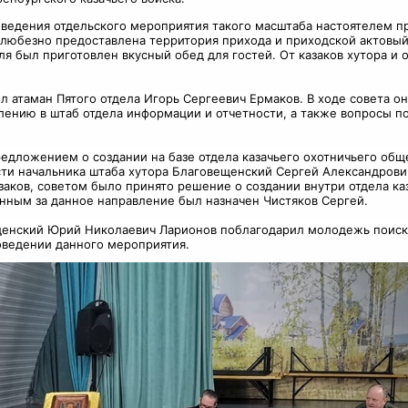
оведения отдельского мероприятия такого масштаба настоятелем 
юбезно предоставлена территория прихода и приходской актовый з
я был приготовлен вкусный обед для гостей. От казаков хутора и о
ил атаман Пятого отдела Игорь Сергеевич Ермаков. В ходе совета о
лению в штаб отдела информации и отчетности, а также вопросы 
редложением о создании на базе отдела казачьего охотничьего общ
и начальника штаба хутора Благовещенский Сергей Александрович
заков, советом было принято решение о создании внутри отдела ка
нным за данное направление был назначен Чистяков Сергей.
щенский Юрий Николаевич Ларионов поблагодарил молодежь поиско
оведении данного мероприятия.