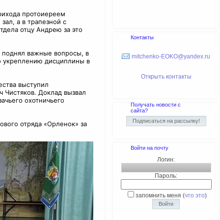
прихода протоиереем
ал, а в трапезной с
тдела отцу Андрею за это
Контакты
н поднял важные вопросы, в
mitchenko-EOKO@yandex.ru
по укреплению дисциплины в
Открыть контакты
ества выступил
 Чистяков. Доклад вызвал
зачьего охотничьего
Получать новости с
сайта?
вого отряда «Орленок» за
Войти на почту
Логин:
Пароль:
запомнить меня
(
что это
)