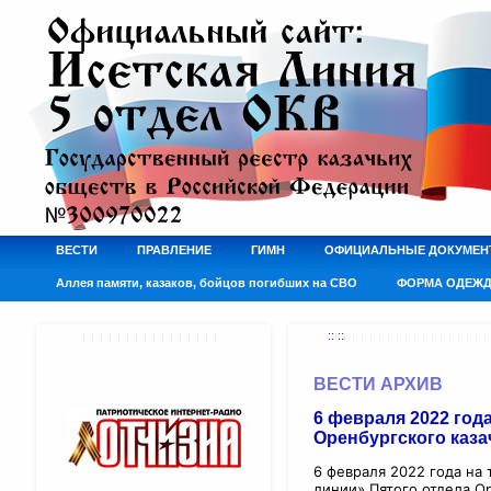
ВЕСТИ
ПРАВЛЕНИЕ
ГИМН
ОФИЦИАЛЬНЫЕ ДОКУМЕН
Аллея памяти, казаков, бойцов погибших на СВО
ФОРМА ОДЕЖ
:: ::
ВЕСТИ АРХИВ
6 февраля 2022 год
Оренбургского каза
6 февраля 2022 года на
линии» Пятого отдела Ор