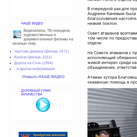
В очередной раз для пр
Андреем Каневым была л
благословения настоятел
низкий поклон.
НАШЕ ВИДЕО
Видеоклипы, ТВ-передачи,
Совет атаманов возглав
художественные и
том числе по предостав
документальные фильмы на
отделе.
казачью тему...
Чертова дюжина (фильм, 1971)
На Совете атаманов с п
Калачи (фильм, 2011)
исполняющий обязанност
живой интерес среди ка
Дорога на Сечь (1994)
объединения, ответстве
...и другая информация
Открыть НАШЕ ВИДЕО
Атаман хутора Благове
оказанную помощь в пр
ДУХОВНЫЙ ГИМН
КАЗАЧЕСТВА