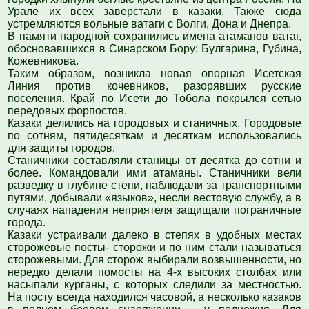
Урале их всех заверстали в казаки. Также сюда
устремляются вольные ватаги с Волги, Дона и Днепра.
В памяти народной сохранились имена атаманов ватаг,
обосновавшихся в Синарском Бору: Булгарина, Губина,
Кожевникова.
Таким образом, возникла новая опорная Исетская
Линия против кочевников, разорявших русские
поселения. Край по Исети до Тобола покрылся сетью
передовых форпостов.
Казаки делились на городовых и станичных. Городовые
по сотням, пятидесяткам и десяткам использовались
для защиты городов.
Станичники составляли станицы от десятка до сотни и
более. Командовали ими атаманы. Станичники вели
разведку в глубине степи, наблюдали за транспортными
путями, добывали «языков», несли вестовую службу, а в
случаях нападения неприятеля защищали пограничные
города.
Казаки устраивали далеко в степях в удобных местах
сторожевые посты- сторoжи и по ним стали называться
сторожевыми. Для сторoж выбирали возвышенности, но
нередко делали помосты на 4-х высоких столбах или
насыпали курганы, с которых следили за местностью.
На посту всегда находился часовой, а несколько казаков