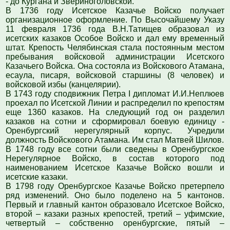
- до Кургана и Звериноголовской.
В 1736 году Исетское Казачье Войско получает
организационное оформление. По Высочайшему Указу
11 февраля 1736 года В.Н.Татищев образовал из
исетских казаков Особое Войско и дал ему временный
штат. Крепость Челябинская стала постоянным местом
пребывания войсковой администрации Исетского
Казачьего Войска. Она состояла из Войскового Атамана,
есаула, писаря, войсковой старшины (8 человек) и
войсковой избы (канцелярии).
В 1743 году сподвижник Петра I дипломат И.И.Неплюев
проехал по Исетской Линии и распределил по крепостям
еще 1360 казаков. На следующий год он разделил
казаков на сотни и сформировал боевую единицу -
Оренбургский нерегулярный корпус. Учредили
должность Войскового Атамана. Им стал Матвей Шилов.
В 1748 году все сотни были сведены в Оренбургское
Нерегулярное Войско, в состав которого под
наименованием Исетское Казачье Войско вошли и
исетские казаки.
В 1798 году Оренбургское Казачье Войско претерпело
ряд изменений. Оно было поделено на 5 кантонов.
Первый и главный кантон образовало Исетское Войско,
второй – казаки разных крепостей, третий – уфимские,
четвертый – собственно оренбургские, пятый –