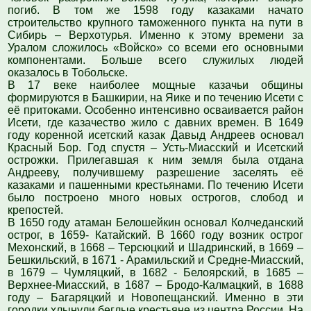
погиб. В том же 1598 году казаками начато
строительство крупного таможенного пункта на пути в
Сибирь – Верхотурья. Именно к этому времени за
Уралом сложилось «Войско» со всеми его основными
компонентами. Больше всего служилых людей
оказалось в Тобольске.
В 17 веке наиболее мощные казачьи общины
формируются в Башкирии, на Яике и по течению Исети с
её притоками. Особенно интенсивно осваивается район
Исети, где казачество жило с давних времен. В 1649
году коренной исетский казак Давыд Андреев основал
Красный Бор. Год спустя – Усть-Миасский и Исетский
острожки. Прилегавшая к ним земля была отдана
Андрееву, получившему разрешение заселять её
казаками и пашенными крестьянами. По течению Исети
было построено много новых острогов, слобод и
крепостей.
В 1650 году атаман Белошейкин основал Колчеданский
острог, в 1659- Катайский. В 1660 году возник острог
Мехонский, в 1668 – Терсюцкий и Шадринский, в 1669 –
Бешкильский, в 1671 - Арамильский и Средне-Миасский,
в 1679 – Чумляцкий, в 1682 - Белоярский, в 1685 –
Верхнее-Миасский, в 1687 – Бродо-Калмацкий, в 1688
году – Багаряцкий и Новопещанский. Именно в эти
городки хлынули беглые крестьяне из центра России. На