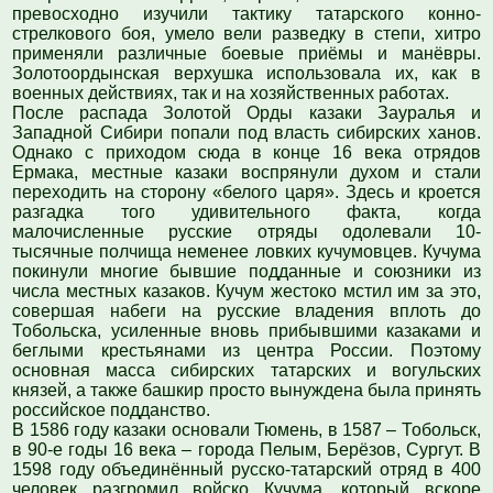
превосходно изучили тактику татарского конно-
стрелкового боя, умело вели разведку в степи, хитро
применяли различные боевые приёмы и манёвры.
Золотоордынская верхушка использовала их, как в
военных действиях, так и на хозяйственных работах.
После распада Золотой Орды казаки Зауралья и
Западной Сибири попали под власть сибирских ханов.
Однако с приходом сюда в конце 16 века отрядов
Ермака, местные казаки воспрянули духом и стали
переходить на сторону «белого царя». Здесь и кроется
разгадка того удивительного факта, когда
малочисленные русские отряды одолевали 10-
тысячные полчища неменее ловких кучумовцев. Кучума
покинули многие бывшие подданные и союзники из
числа местных казаков. Кучум жестоко мстил им за это,
совершая набеги на русские владения вплоть до
Тобольска, усиленные вновь прибывшими казаками и
беглыми крестьянами из центра России. Поэтому
основная масса сибирских татарских и вогульских
князей, а также башкир просто вынуждена была принять
российское подданство.
В 1586 году казаки основали Тюмень, в 1587 – Тобольск,
в 90-е годы 16 века – города Пелым, Берёзов, Сургут. В
1598 году объединённый русско-татарский отряд в 400
человек разгромил войско Кучума, который вскоре