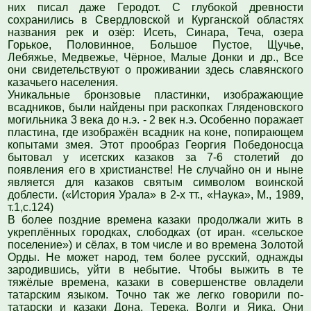
них писал даже Геродот. С глубокой древности
сохранились в Свердловской и Курганской областях
названия рек и озёр: Исеть, Синара, Теча, озера
Горькое, Половинное, Большое Пустое, Щучье,
Лебяжье, Медвежье, Чёрное, Малые Донки и др., Все
они свидетельствуют о проживании здесь славянского
казачьего населения.
Уникальные бронзовые пластинки, изображающие
всадников, были найдены при раскопках Гляденовского
могильника 3 века до н.э. - 2 век н.э. Особенно поражает
пластина, где изображён всадник на коне, попирающем
копытами змея. Этот прообраз Георгия Победоносца
бытовал у исетских казаков за 7-6 столетий до
появления его в христианстве! Не случайно он и ныне
является для казаков святым символом воинской
доблести. («История Урала» в 2-х тт., «Наука», М., 1989,
т.1,с.124)
В более поздние времена казаки продолжали жить в
укреплённых городках, слободках (от иран. «сельское
поселение») и сёлах, в том числе и во времена Золотой
Орды. Не может народ, тем более русский, однажды
зародившись, уйти в небытие. Чтобы выжить в те
тяжёлые времена, казаки в совершенстве овладели
татарским языком. Точно так же легко говорили по-
татарски и казаки Дона, Терека, Волги и Яика. Они