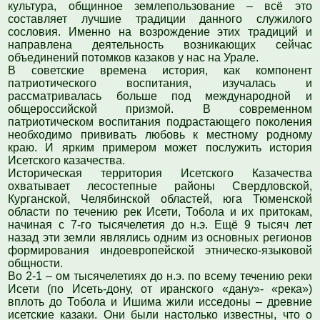
культура, общинное землепользование – всё это
составляет лучшие традиции данного служилого
сословия. Именно на возрождение этих традиций и
направлена деятельность возникающих сейчас
объединений потомков казаков у нас на Урале.
В советские времена история, как компонент
патриотического воспитания, изучалась и
рассматривалась больше под международной и
общероссийской призмой. В современном
патриотическом воспитания подрастающего поколения
необходимо прививать любовь к местному родному
краю. И ярким примером может послужить история
Исетского казачества.
Историческая территория Исетского Казачества
охватывает лесостепные районы Свердловской,
Курганской, Челябинской областей, юга Тюменской
области по течению рек Исети, Тобола и их притокам,
начиная с 7-го тысячелетия до н.э. Ещё 9 тысяч лет
назад эти земли являлись одним из основных регионов
формирования индоевропейской этническо-языковой
общности.
Во 2-1 – ом тысячелетиях до н.э. по всему течению реки
Исети (по Исеть-дону, от иранского «дану»- «река»)
вплоть до Тобола и Ишима жили исседоны – древние
исетские казаки. Они были настолько известны, что о