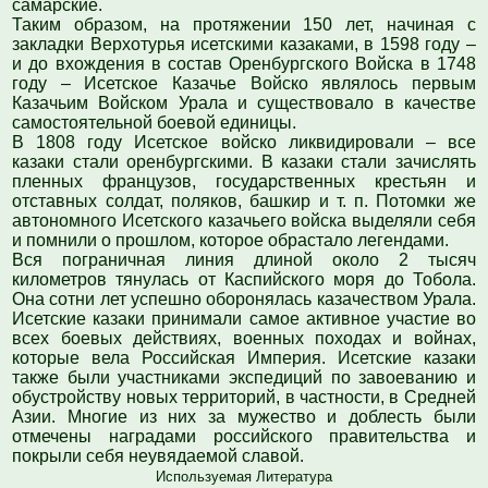
самарские.
Таким образом, на протяжении 150 лет, начиная с
закладки Верхотурья исетскими казаками, в 1598 году –
и до вхождения в состав Оренбургского Войска в 1748
году – Исетское Казачье Войско являлось первым
Казачьим Войском Урала и существовало в качестве
самостоятельной боевой единицы.
В 1808 году Исетское войско ликвидировали – все
казаки стали оренбургскими. В казаки стали зачислять
пленных французов, государственных крестьян и
отставных солдат, поляков, башкир и т. п. Потомки же
автономного Исетского казачьего войска выделяли себя
и помнили о прошлом, которое обрастало легендами.
Вся пограничная линия длиной около 2 тысяч
километров тянулась от Каспийского моря до Тобола.
Она сотни лет успешно оборонялась казачеством Урала.
Исетские казаки принимали самое активное участие во
всех боевых действиях, военных походах и войнах,
которые вела Российская Империя. Исетские казаки
также были участниками экспедиций по завоеванию и
обустройству новых территорий, в частности, в Средней
Азии. Многие из них за мужество и доблесть были
отмечены наградами российского правительства и
покрыли себя неувядаемой славой.
Используемая Литература