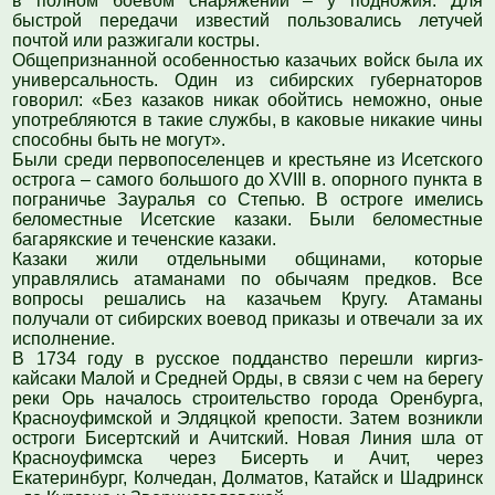
в полном боевом снаряжении – у подножия. Для
быстрой передачи известий пользовались летучей
почтой или разжигали костры.
Общепризнанной особенностью казачьих войск была их
универсальность. Один из сибирских губернаторов
говорил: «Без казаков никак обойтись неможно, оные
употребляются в такие службы, в каковые никакие чины
способны быть не могут».
Были среди первопоселенцев и крестьяне из Исетского
острога – самого большого до XVIII в. опорного пункта в
пограничье Зауралья со Степью. В остроге имелись
беломестные Исетские казаки. Были беломестные
багарякские и тeченские казаки.
Казаки жили отдельными общинами, которые
управлялись атаманами по обычаям предков. Все
вопросы решались на казачьем Кругу. Атаманы
получали от сибирских воевод приказы и отвечали за их
исполнение.
В 1734 году в русское подданство перешли киргиз-
кайсаки Малой и Средней Орды, в связи с чем на берегу
реки Орь началось строительство города Оренбурга,
Красноуфимской и Элдяцкой крепости. Затем возникли
остроги Бисертский и Ачитский. Новая Линия шла от
Красноуфимска через Бисерть и Ачит, через
Екатеринбург, Колчедан, Долматов, Катайск и Шадринск