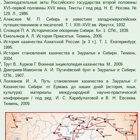
Законодательные акты Российского государства второй половины
ХVI–первой половины ХVII века. Тексты / под ред. Н. Е. Носова. №
129. Л., 1986.
Алексеев М. П. Сибирь в известиях западноевропейских
путешественников и писателей. Т. I. ХIII–ХVII вв. Иркутск, 1932.
Словцов П. А. Историческое обозрение Сибири. Кн. 1. СПб., 1839.
Емельянов А. Л. История Приисетья. Тюмень, 2006.
История казачества Азиатской России: [в 3 т.]. Т. 1. Екатеринбург,
1995.
История становления казачества в Зауралье и Сибири. Тюмень,
2004.
Трут В., Курков Г. Военная энциклопедия казачества. М., 2009.
Дмитриев-Мамонтов А. И. Пугачёвский бунт в Зауралье и Сибири.
СПб., 1907.
Лохманов И. А. Путь становления казачества в Зауралье //
Казачество Сибири: от Ермака до наших дней (история, язык,
культура): материалы международной научно-практической
конференции / под ред. И. С. Карабулатовой и В. Н. Евсеева.
Тюмень, 2009.