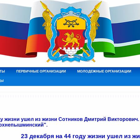
ТЫ
ПЕРВИЧНЫЕ ОРГАНИЗАЦИИ
МОЛОДЕЖНЫЕ ОРГАНИЗАЦИИ
ДЫ
оду жизни ушел из жизни Сотников Дмитрий Викторович
ерхнепышминский".
23 декабря на 44 году жизни ушел из ж