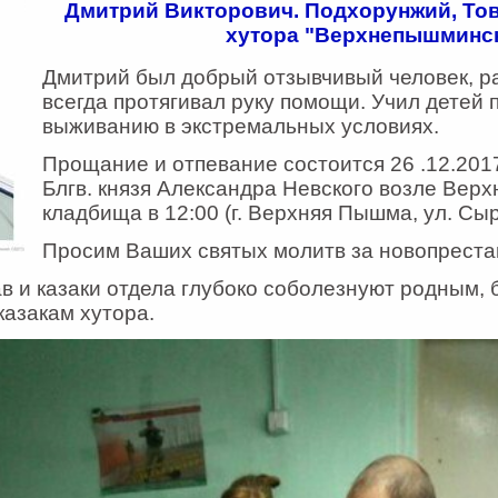
Дмитрий Викторович. Подхорунжий, То
хутора "Верхнепышминск
Дмитрий был добрый отзывчивый человек, р
всегда протягивал руку помощи. Учил детей 
выживанию в экстремальных условиях.
Прощание и отпевание состоится 26 .12.2017
Блгв. князя Александра Невского возле Вер
кладбища в 12:00 (г. Верхняя Пышма, ул. Сы
Просим Ваших святых молитв за новопреста
в и казаки отдела глубоко соболезнуют родным, 
казакам хутора.