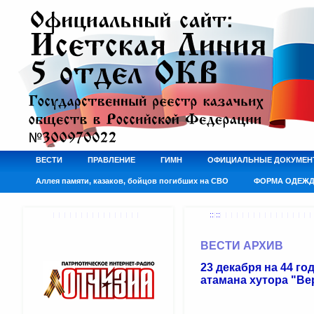
ВЕСТИ
ПРАВЛЕНИЕ
ГИМН
ОФИЦИАЛЬНЫЕ ДОКУМЕН
Аллея памяти, казаков, бойцов погибших на СВО
ФОРМА ОДЕЖ
:: ::
ВЕСТИ АРХИВ
23 декабря на 44 г
атамана хутора "В