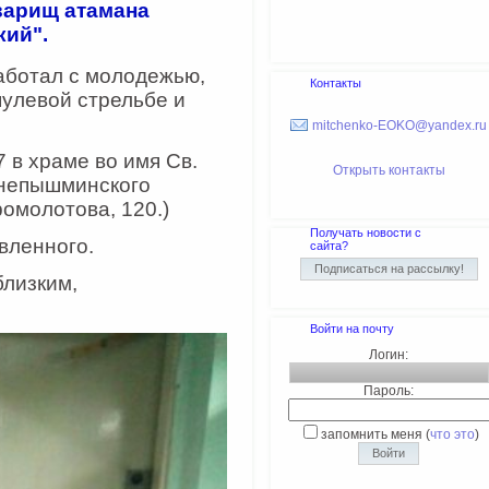
варищ атамана
ий".
аботал с молодежью,
Контакты
пулевой стрельбе и
mitchenko-EOKO@yandex.ru
 в храме во имя Св.
Открыть контакты
хнепышминского
ромолотова, 120.)
Получать новости с
вленного.
сайта?
близким,
Войти на почту
Логин:
Пароль:
запомнить меня
(
что это
)