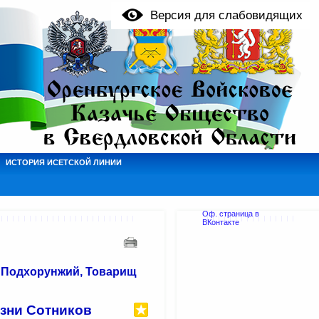
Версия для слабовидящих
ИСТОРИЯ ИСЕТСКОЙ ЛИНИИ
Оф. страница в
ВКонтакте
. Подхорунжий, Товарищ
изни Сотников