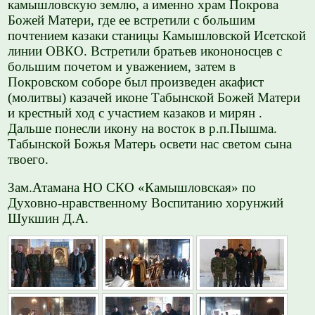
камышловскую землю, а именно храм Покрова
Божей Матери, где ее встретили с большим
почтением казаки станицы Камышловской Исетской
линии ОВКО. Встретили братьев икононосцев с
большим почетом и уважением, затем в
Покровском соборе был произведен акафист
(молитвы) казачей иконе Табынской Божей Матери
и крестный ход с участием казаков и мирян .
Дальше понесли икону на восток в р.п.Пышма.
Табынской Божья Матерь освети нас светом сына
твоего.
Зам.Атамана НО СКО «Камышловская» по
Духовно-нравственному Воспитанию
хорунжий
Шукшин Д.А.