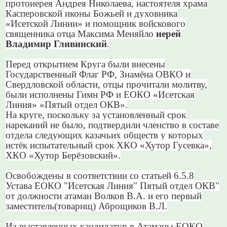
протоиерея Андрея Николаева, настоятеля храма
Касперовской иконы Божьей и духовника
«Исетской Линии» и помощник войскового
священника отца Максима Меняйло
иерей
Владимир Гливинский
.
Перед открытием Круга были внесены
Государственный Флаг РФ, Знамёна ОВКО и
Свердловской области, отцы прочитали молитву,
были исполнены Гимн РФ и ЕОКО «Исетская
Линия» «Пятый отдел ОКВ».
На круге, поскольку за установленный срок
нареканий не было, подтвердили членство в составе
отдела следующих казачьих обществ у которых
истёк испытательный срок ХКО «Хутор Гусевка»,
ХКО «Хутор Берёзовский».
Освобождены в соответствии со статьей 6.5.8
Устава ЕОКО "Исетская Линия" Пятый отдел ОКВ"
от должности атаман Волков В.А. и его первый
заместитель(товарищ) Аброщиков В.Л.
Из выставленных кандидатур в Атаманы ЕОКО