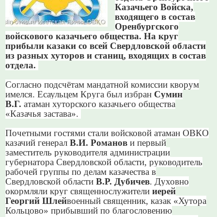
Казачьего Войска,
входящего в состав
Оренбургского
войскового казачьего общества. На круг
прибыли казаки со всей Свердловской области
из разных хуторов и станиц, входящих в состав
отдела.
Согласно подсчётам мандатной комиссии кворум
имелся. Есаульцем Круга был избран
Сумин
В.Г.
атаман хуторского казачьего общества
«Казачья застава».
Почетными гостями стали войсковой атаман ОВКО
казачий генерал
В.И. Романов
и первый
заместитель руководителя администрации
губернатора Свердловской области, руководитель
рабочей группы по делам казачества в
Свердловской области
В.Р. Дубичев
. Духовно
окормляли круг священнослужители
иерей
Георгий Шлей
военный священник, казак «Хутора
Кольцово» прибывший по благословению