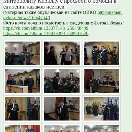
Митрополиту Кириллу с просьбой о помощи в
единении казаков исетцев.
(материал также опубликован на сайте ОВКО
http://ataman-
ovko.ru/news/165/4754/
)
Фото круга можно посмотреть в следующих фотоальбомах:
https://vk.com/album-123377143_250448449
https://vk.com/album-139038399_248931626