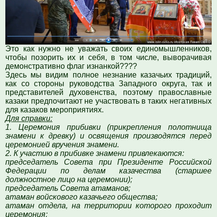
Это как нужно не уважать своих единомышленников,
чтобы позорить их и себя, в том числе, выворачивая
демонстративно флаг изнанкой????
Здесь мы видим полное незнание казачьих традиций,
как со стороны руководства Западного округа, так и
представителей духовенства, поэтому православные
казаки предпочитают не участвовать в таких негативных
для казаков мероприятиях.
Для справки:
1. Церемония прибивки (прикрепления полотнища
знамени к древку) и освящения производятся перед
церемонией вручения знамени.
2. К участию в прибивке знамени привлекаются:
председатель Совета при Президенте Российской
Федерации по делам казачества (старшее
должностное лицо на церемонии);
председатель Совета атаманов;
атаман войскового казачьего общества;
атаман отдела, на территории которого проходит
церемония;