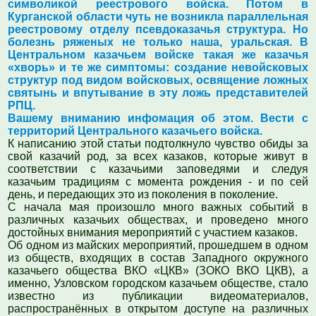
символикой реестрового войска. Потом в
Курганской области чуть не возникла параллельная
реестровому отделу псевдоказачья структура. Но
болезнь ряженых не только наша, уральская. В
Центральном казачьем войске такая же казачья
«хворь» и те же симптомы: создание невойсковых
структур под видом войсковых, освящение ложных
святынь и впутывание в эту ложь представителей
РПЦ.
Вашему вниманию инфомация об этом. Вести с
территорий Центрального казачьего войска.
К написанию этой статьи подтолкнуло чувство обиды за
свой казачий род, за всех казаков, которые живут в
соответствии с казачьими заповедями и следуя
казачьим традициям с момента рождения - и по сей
день, и передающих это из поколения в поколение.
С начала мая произошло много важных событий в
различных казачьих обществах, и проведено много
достойных внимания мероприятий с участием казаков.
Об одном из майских мероприятий, прошедшем в одном
из обществ, входящих в состав Западного окружного
казачьего общества ВКО «ЦКВ» (ЗОКО ВКО ЦКВ), а
именно, Узловском городском казачьем обществе, стало
известно из публикации видеоматериалов,
распространённых в открытом доступе на различных