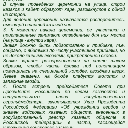
В случае проведения церемонии на улице, строи
казаков и кадет образуют каре, разомкнутое с одной
из сторон.
Для ведения церемонии назначается распорядитель,
имеющий старший казачий чин.
3. К моменту начала церемонии, ее участники и
приглашенные занимают отведенные для них места
(на улице - внутри каре).
Знамя должно быть подготовлено к прибивке, т.е.
собрано, с вбитыми по числу участников прибивки, но
не доколоченными гвоздями, прикреплённой скобой.
Знамя заранее разворачивается на столе таким
образом, чтобы часть древка под полотнищем
помещалась на специальной колодке, гвоздями вверх.
Левее знамени, на блюде кладутся молоток и
запасные гвозди.
4. После встречи председателя Совета при
Президенте Российской по делам казачества и
вступительного слова государственного
герольдмейстера, зачитывается Указ Президента
Российской Федерации «Об учреждении гербов и
знамен войсковых казачьих обществ, внесенных в
государственный реестр казачьих обществ в
Российской Федерации» в части, касающейся
учреждения войскового знамени.