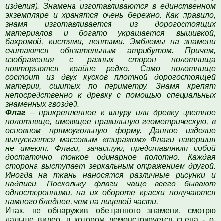
изделия). Знамена изготавливаются в единственном
экземпляре и хранятся очень бережно. Как правило,
знамя изготавливается из дорогостоящих
материалов и богато украшается вышивкой,
бахромой, кистями, лентами. Эмблемы на знамени
считаются обязательным атрибутом. Причем,
изображения с разных сторон полотнища
повторяются крайне редко. Само полотнище
состоит из двух кусков плотной дорогостоящей
материи, сшитых по периметру. Знамя крепят
непосредственно к древку с помощью специальных
знаменных гвоздей.
Флаг
–
прикрепленное к шнуру или древку цветное
полотнище, имеющее правильную геометрическую, в
основном прямоугольную форму. Данное изделие
выпускается массовым «тиражом» Флаги навершия
не имеют. Флаги, зачастую, представляют собой
достаточно тонкое одинарное полотно. Каждая
сторона выступает зеркальным отражением другой.
Иногда на ткань наносятся различные рисунки и
надписи. Поскольку флаги чаще всего бывают
односторонними, на их обороте краски получаются
намного бледнее, чем на лицевой части.
Итак, не обнаружив обещанного знамени, смотрю
дальше видео, в котором демонстрируется сцена - о,