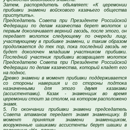
Затем, распорядитель объявляет: «К церемонии
прибивки знамени войскового казачьего общества
приступить».
Председатель Совета при Президенте Российской
Федерации по делам казачества берет молоток и
первым доколачивает верхний гвоздь, после этого, он
передает молоток следующему по очереди лицу,
участвующему в прибивке знамени, и таким образом
продолжается до тех пор, пока последний гвоздь не
будет доколочен младшим участником прибивки.
Последний участник прибивки возвращает молоток
Председателю Совета при Президенте Российской
Федерации по делам казачества, который кладет его
на поднос.
Древко знамени в момент прибивки поддерживается
со стороны навершия и со стороны подтока
назначенными для этого двумя казаками
(ассистентами). Казак - знаменщик во время
церемонии стоит за столом, на котором расположено
знамя.
5. По окончании прибивки знамени председатель
Совета атаманов передает знамя знаменщику. В
момент принятия знамени знаменщиком,
вооруженные шашками ассистенты берут шашки в