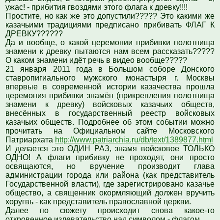
ужас! - прибития гвоздями этого флага к древку!!!!
Простите, но как же это допустили????? Это какими же
казачьими традициями предписано прибивать ФЛАГ К
ДРЕВКУ??????
Да и вообще, о какой церемонии прибивки полотнища
знамени к древку пытаются нам всем рассказать?????
О каком знамени идёт речь в видео вообще?????
21 января 2011 года в Большом соборе Донского
ставропигиального мужского монастыря г. Москвы
впервые в современной истории казачества прошла
церемония прибивки знамён (прикрепления полотнища
знамени к древку) войсковых казачьих обществ,
внесённых в государственный реестр войсковых
казачьих обществ. Подробнее об этом событии можно
прочитать на Официальном сайте Московского
Патриархата
http://www.patriarchia.ru/db/text/1389877.html
И делается это ОДИН РАЗ, знамя войсковое ТОЛЬКО
ОДНО! А флаги прибивку не проходят, они просто
освящаются, но вручение производит глава
администрации города или района (как представитель
Государственной власти), где зарегистрировано казачье
общество, а священник окормляющий должен вручить
хоругвь - как представитель православной церкви.
Далее по сюжету происходит снова какое-то
откровенное издевательство над символом - флагом.