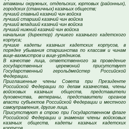
атаманы окружных, отдельских, юртовых (районных),
городских (станичных) казачьих обществ;
лучший главный казачий чин войска
лучший старший казачий чин войска
лучший младший казачий чин войска
лучший нижний казачий чин войска
начальник (директор) лучшего казачьего кадетского
корпуса;
лучшие кадеты казачьих кадетских корпусов, в
порядке убывания старшинства по классам и чинам
вице-вахмистров и вице-урядников.
В качестве лица, ответственного за проведение
государственных церемоний присутствует
Государственный герольдмейстер Российской
Федерации.
Приглашенные члены Совета при Президенте
Российской Федерации по делам казачества, члены
войсковых казачьих обществ, представители
духовенства, ветераны, представители органов
власти субъектов Российской Федерации и местного
самоуправления, другие лица.
Присутствуют в строю при Государственном флаге
Российской Федерации и знаменах члены войсковых
казачьих обществ, кадеты казачьих кадетских
корпусов.