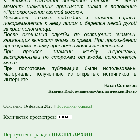
К знамени подходит войсковой атаман. В этот
момент знаменщик принимает знамя в положение
«При окроплении святой водою».
Войсковой атаман подходит к знамени справа,
поворачивается к нему лицом и берется левой рукой
за край полотнища.
После окончания службы по освящению знамени,
знаменщик выносит знамя из храма. При прохождении
врат храма, к нему присоединяются ассистенты.
При проносе знамени между шеренгами,
выстроенными по сторонам от входа, исполняется
марш.
При подготовке публикации были использованы
материалы, полученные из открытых источников в
Интернете.
Натан Сотников
Казачий Информационно-Аналитический Центр
Обновлено 16 февраля 2025
[Постоянная ссылка]
Количество просмотров:
Вернуться в раздел
ВЕСТИ АРХИВ