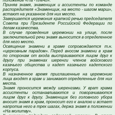
положение «На - плечо».
Приняв знамя, знаменщик и ассистенты по команде
распорядителя «Знаменщик, на место - шагом марш»,
встают на указанное для них место.
Завершается церемония краткой речью председателя
Совета при Президенте Российской Федерации по
делам казачества.
В случае проведения церемонии на улице, после
заключительной речи знамя выносится в определенное
для него место.
Освящение знамени в храме сопровождается т.н.
«церковным парадом». Перед вносом знамени в храм
по сторонам от входа выстраиваются лицом друг к
другу при знаменах шеренги членов войскового
казачьего общества и кадет казачьего кадетского
корпуса.
В назначенное время приглашенные на церемонию
лица входят в храм и занимают определенные для них
места.
Знамя проносится между шеренгами. У врат храма
ассистенты останавливаются и поворачиваются
лицом друг к другу. Знаменщик без головного убора
вносит знамя в храм, проносит его к аналою и встает
напротив него в трех шагах, держа знамя в положении
«На молитву».