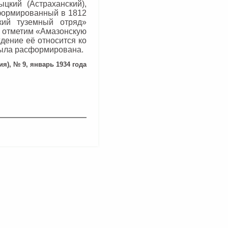
ыцкий (Астраханский),
сформированный в 1812
кий туземный отряд»
а отметим «Амазонскую
дение её относится ко
 была расформирована.
ия), № 9, январь 1934 года