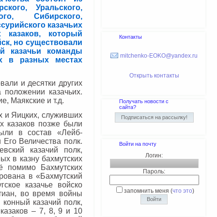
ского, Уральского,
ого, Сибирского,
ссурийского казачьих
 казаков, который
Контакты
йск, но существовали
й казачьи команды
mitchenko-EOKO@yandex.ru
ых в разных местах
Открыть контакты
вали и десятки других
а положении казачьих.
, Маякские и т.д.
Получать новости с
сайта?
х и Яицких, служивших
их казаков позже были
ыли в состав «Лейб-
 Его Величества полк.
Войти на почту
вский казачий полк,
Логин:
ых в казну бахмутских
ё помимо Бахмутских
Пароль:
рована в «Бахмутский
гское казачье войско
запомнить меня
(
что это
)
тиан, во время войны
 конный казачий полк,
азаков – 7, 8, 9 и 10