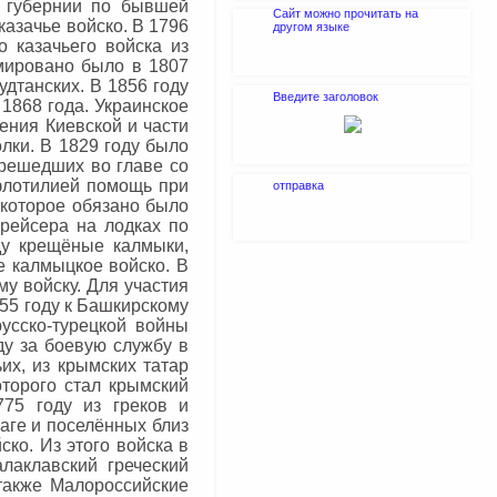
й губернии по бывшей
Сайт можно прочитать на
казачье войско. В 1796
другом языке
о казачьего войска из
рмировано было в 1807
дтанских. В 1856 году
Введите заголовок
1868 года. Украинское
ения Киевской и части
олки. В 1829 году было
ерешедших во главе со
 флотилией помощь при
отправка
 которое обязано было
крейсера на лодках по
ду крещёные калмыки,
е калмыцкое войско. В
у войску. Для участия
55 году к Башкирскому
усско-турецкой войны
ду за боевую службу в
их, из крымских татар
торого стал крымский
75 году из греков и
аге и поселённых близ
ско. Из этого войска в
лаклавский греческий
также Малороссийские