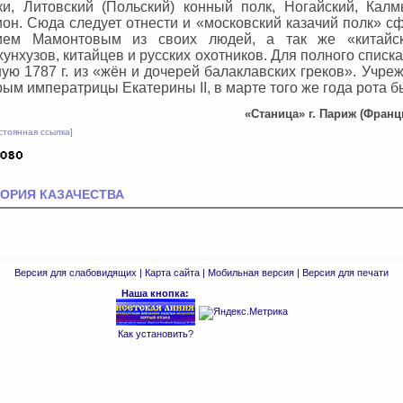
и, Литовский (Польский) конный полк, Ногайский, Калм
ион. Сюда следует отнести и «московский казачий полк» 
ием Мамонтовым из своих людей, а так же «китайс
унхузов, китайцев и русских охотников. Для полного списк
ую 1787 г. из «жён и дочерей балаклавских греков». Учреж
Крым императрицы Екатерины
II
, в марте того же года рота
«Станица» г. Париж (Франц
стоянная ссылка]
ОРИЯ КАЗАЧЕСТВА
Версия для слабовидящих
|
Карта сайта
|
Мобильная версия
|
Версия для печати
Наша кнопка:
Как установить?