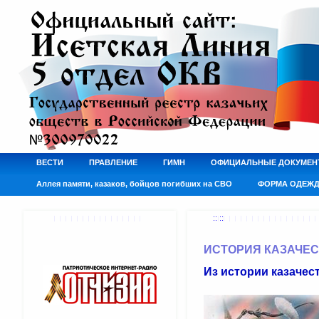
ВЕСТИ
ПРАВЛЕНИЕ
ГИМН
ОФИЦИАЛЬНЫЕ ДОКУМЕН
Аллея памяти, казаков, бойцов погибших на СВО
ФОРМА ОДЕЖ
:: ::
ИСТОРИЯ КАЗАЧЕ
Из истории казачес