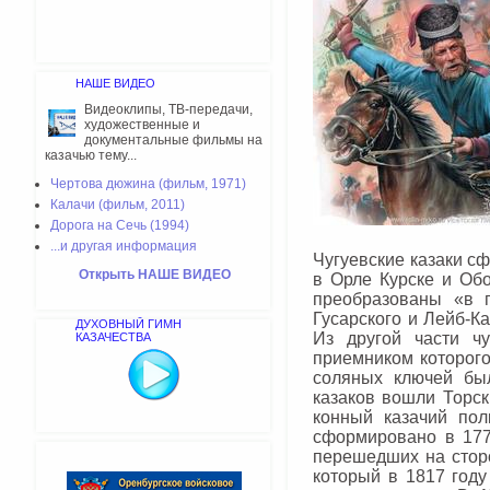
НАШЕ ВИДЕО
Видеоклипы, ТВ-передачи,
художественные и
документальные фильмы на
казачью тему...
Чертова дюжина (фильм, 1971)
Калачи (фильм, 2011)
Дорога на Сечь (1994)
...и другая информация
Чугуевские казаки с
Открыть НАШЕ ВИДЕО
в Орле Курске и Обо
преобразованы «в 
Гусарского и Лейб-К
ДУХОВНЫЙ ГИМН
Из другой части чу
КАЗАЧЕСТВА
приемником которого
соляных ключей бы
казаков вошли Торс
конный казачий пол
сформировано в 177
перешедших на сторо
который в 1817 году