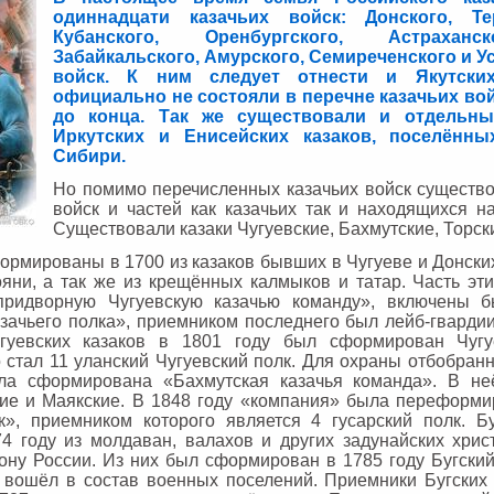
одиннадцати казачьих войск: Донского, Тер
Кубанского, Оренбургского, Астраханск
Забайкальского, Амурского, Семиреченского и У
войск. К ним следует отнести и Якутских
официально не состояли в перечне казачьих во
до конца. Так же существовали и отдельны
Иркутских и Енисейских казаков, поселённ
Сибири.
Но помимо перечисленных казачьих войск существо
войск и частей как казачьих так и находящихся н
Существовали казаки Чугуевские, Бахмутские, Торские
формированы в 1700 из казаков бывших в Чугуеве и Донски
яни, а так же из крещённых калмыков и татар. Часть эт
придворную Чугуевскую казачью команду», включены б
азачьего полка», приемником последнего был лейб-гвардии
гуевских казаков в 1801 году был сформирован Чугуе
 стал 11 уланский Чугуевский полк. Для охраны отбобранн
ла сформирована «Бахмутская казачья команда». В не
кие и Маякские. В 1848 году «компания» была переформи
к», приемником которого является 4 гусарский полк. Бу
4 году из молдаван, валахов и других задунайских хрис
ну России. Из них был сформирован в 1785 году Бугский
 вошёл в состав военных поселений. Приемники Бугских к