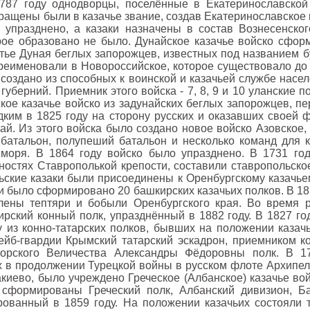
1787 году однодворцы, поселённые в Екатеринославско
ращены были в казачье звание, создав Екатеринославское 
 упразднено, а казаки назначены в состав Вознесенског
рое образовано не было. Дунайское казачье войско сфо
стье Дуная беглых запорожцев, известных под названием бу
реименовали в Новороссийское, которое существовало до 
 создано из способных к воинской и казачьей службе насел
уберний. Приемник этого войска - 7, 8, 9 и 10 уланские п
ое казачье войско из задунайских беглых запорожцев, п
ким в 1825 году на сторону русских и оказавших своей
ай. Из этого войска было создано новое войско Азовское,
батальон, полупеший батальон и несколько команд для 
моря. В 1864 году войско было упразднено. В 1731 го
ностях Ставрополькой крепости, составили ставропольско
ьские казаки были присоединены к Оренбургскому казачьем
и было сформировано 20 башкирских казачьих полков. В 18
лены тептяри и бобыли Оренбургского края. Во время р
ский конный полк, упразднённый в 1882 году. В 1827 го
 из конно-татарских полков, бывших на положении казачь
йб-гвардии Крымский татарский эскадрон, приемником ко
орского Величества Александры Фёдоровны полк. В 17
 в продолжении Турецкой войны в русском флоте Архипел
киево, было учреждено Греческое (Албанское) казачье вой
сформированы Греческий полк, Албанский дивизион, Ба
рованный в 1859 году. На положении казачьих состояли 