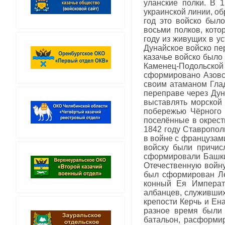
уланские полки. В 
украинской линии, об
год это войско было
восьми полков, кото
году из живущих в у
Дунайское войско пе
казачье войско было
Каменец-Подольской г
сформировано Азовск
своим атаманом Глад
переправе через Дун
выставлять морской 
побережью Чёрного 
поселённые в окрест
1842 году Ставропол
в войне с французам
войску были причис
сформировали Башкир
Отечественную войну
был сформирован Ле
конный Ея Императ
албанцев, служивших
крепости Керчь и Ена
разное время были 
батальон, расформи