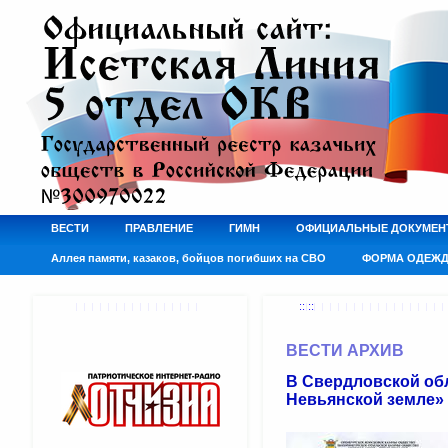
ВЕСТИ
ПРАВЛЕНИЕ
ГИМН
ОФИЦИАЛЬНЫЕ ДОКУМЕН
Аллея памяти, казаков, бойцов погибших на СВО
ФОРМА ОДЕЖ
:: ::
ВЕСТИ АРХИВ
В Свердловской обл
Невьянской земле»