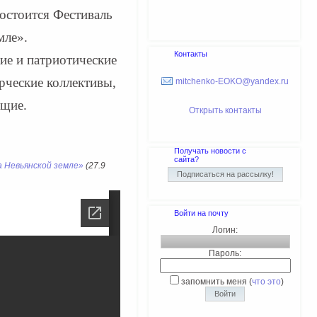
остоится Фестиваль
мле».
Контакты
ие и патриотические
рческие коллективы,
mitchenko-EOKO@yandex.ru
ющие.
Открыть контакты
Получать новости с
сайта?
а Невьянской земле»
(27.9
Войти на почту
Логин:
Пароль:
запомнить меня
(
что это
)