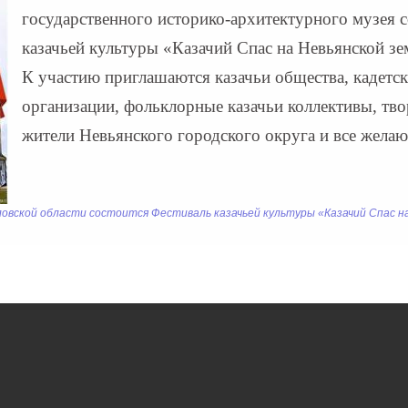
государственного историко-архитектурного музея с
казачьей культуры «Казачий Спас на Невьянской зе
К участию приглашаются казачьи общества, кадетск
организации, фольклорные казачьи коллективы, тво
жители Невьянского городского округа и все жела
ловской области состоится Фестиваль казачьей культуры «Казачий Спас н