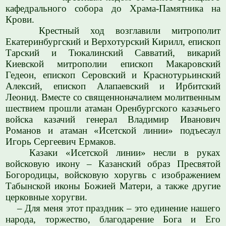
кафедрального собора до Храма-Памятника на
Крови.
Крестный ход возглавили митрополит
Екатеринбургский и Верхотурский Кирилл, епископ
Тарский и Тюкалинский Савватий, викарий
Киевской митрополии епископ Макаровский
Гедеон, епископ Серовский и Краснотурьинский
Алексий, епископ Алапаевский и Ирбитский
Леонид. Вместе со священноначалием молитвенным
шествием прошли атаман Оренбургского казачьего
войска казачий генерал Владимир Иванович
Романов и атаман «Исетской линии» подъесаул
Игорь Сергеевич Ермаков.
Казаки «Исетской линии» несли в руках
войсковую икону – Казанский образ Пресвятой
Богородицы, войсковую хоругвь с изображением
Табынской иконы Божией Матери, а также другие
церковные хоругви.
– Для меня этот праздник – это единение нашего
народа, торжество, благодарение Бога и Его