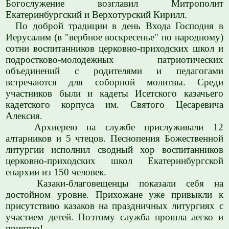
Богослужение возглавил Митрополит
Екатеринбургский и Верхотурский Кирилл.
По доброй традиции в день Входа Господня в
Иерусалим (в "вербное воскресенье" по народному)
сотни воспитанников церковно-приходских школ и
подростково-молодежных патриотических
объединений с родителями и педагогами
встречаются для соборной молитвы. Среди
участников были и кадеты Исетского казачьего
кадетского корпуса им. Святого Цесаревича
Алексия.
Архиерею на службе прислуживали 12
алтарников и 5 чтецов. Песнопения Божественной
литургии исполнил сводный хор воспитанников
церковно-приходских школ Екатеринбургской
епархии из 150 человек.
Казаки-благовещенцы показали себя на
достойном уровне. Прихожане уже привыкли к
присутствию казаков на праздничных литургиях с
участием детей. Поэтому служба прошла легко и
приятно!