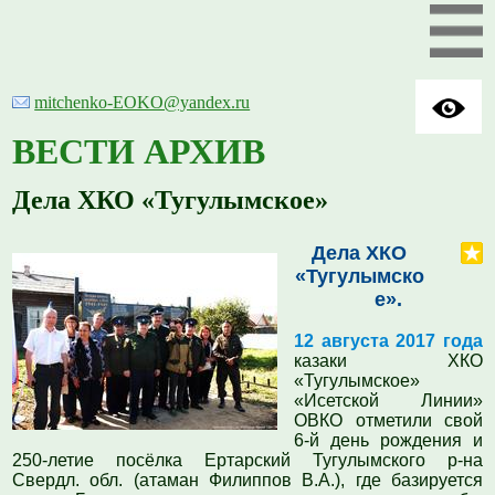
mitchenko-EOKO@yandex.ru
ВЕСТИ АРХИВ
Дела ХКО «Тугулымское»
Дела ХКО
«Тугулымско
е».
12 августа 2017 г
ода
казаки ХКО
«
Тугулымское
»
«Исетской Линии»
ОВКО
отметили свой
6-й день рождения и
250-летие
посёлка Ертарский
Тугулымск
ого
р-н
а
Свердл.
о
бл. (атаман Филиппов В.А.),
где базируется