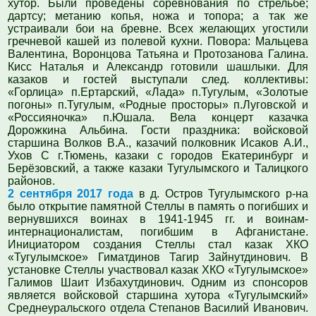
хутор.
Были проведены соревнования по стрельбе;
дартсу; метанию копья, ножа и топора; а так же
устраивали бои на бревне. Всех желающих угостили
гречневой кашей из полевой кухни. Повора: Мальцева
Валентина, Воронцова Татьяна и Протозанова Галина.
Кисс Наталья и Александр готовили шашлыки. Для
казаков и гостей выступали след. коллективы:
«
Горлица
»
п.Ертарский,
«
Лада
»
п.Тугулым,
«
Золотые
погоны
»
п.Тугулым,
«
Родные просторы
»
п.Луговской и
«
Россияночка
»
п.Юшала. Вела концерт казачка
Дорожкина Альбина. Гости праздника: войсковой
старшина Волков В.А., казачий полковник Исаков А.И.,
Ухов С г.Тюмень, казаки с городов Екатеринбург и
Берёзовский, а также казаки Тугулымского и Талицкого
районов.
2 сентября 2017
года
в д. Остров Тугулымского р-на
было открытие памятной Стеллы в память о погибших и
вернувшихся воинах в 1941-1945 г
г.
и воинам-
интернационалистам, погибшим в Афганистане.
Инициатором создания Стеллы
стал
казак ХКО
«
Тугулымское
»
Гиматдинов Тагир Зайнутдинович. В
установке Стеллы участвовал казак ХКО
«
Тугулымское
»
Галимов Шаит Избахутдинович. Одним из спонсоров
является войсковой старшина хутора
«
Тугулымски
й»
Среднеуральского отдела Степанов Василий Иванович.