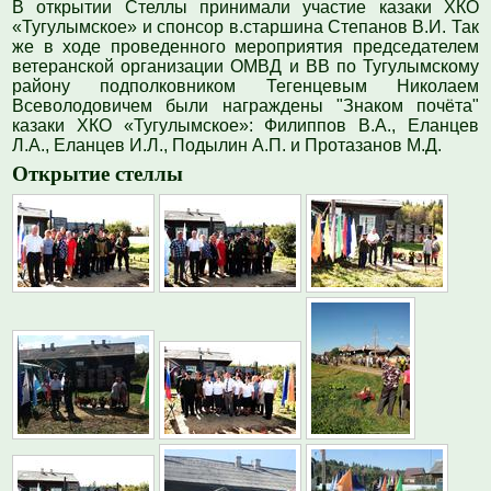
В
о
ткрытии Стеллы принимали участие казаки ХКО
«
Тугулымское
»
и спонсор в.старшина Степанов В.И. Так
же в ходе проведенного мероприятия председателем
ветеранской организации ОМВД и ВВ по Тугулымскому
району подполковником Тегенцевым Николаем
Всеволодовичем были награждены "Знаком почёта"
казаки ХКО
«
Тугулымское
»
: Филиппов В.А., Еланцев
Л.А., Еланцев И.Л., Подылин А.П. и Протазанов М.Д.
Открытие стеллы