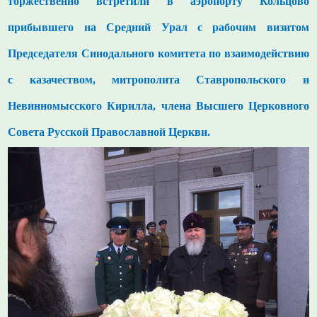
торжественно встретили в аэропорту Кольцово
прибывшего на Средний Урал с рабочим визитом
Председателя Синодального комитета по взаимодействию
с казачеством, митрополита Ставропольского и
Невинномысского Кирилла, члена
Высшего Церковного
Совета
Русской Православной Церкви.