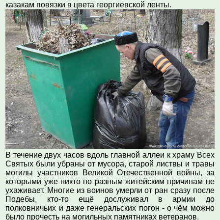
казакам повязки в цвета георгиевской ленты.
В течение двух часов вдоль главной аллеи к храму Всех
Святых были убраны от мусора, старой листвы и травы
могилы участников Великой Отечественной войны, за
которыми уже никто по разным житейским причинам не
ухаживает. Многие из воинов умерли от ран сразу после
Подебы, кто-то ещё дослуживал в армии до
полковничьих и даже генеральских погон - о чём можно
было прочесть на могильных памятниках ветеранов.