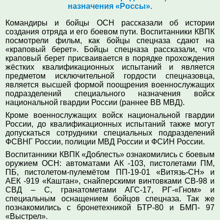
назначения «Россы».
Командиры и бойцы ОСН рассказали об истории
создания отряда и его боевом пути. Воспитанники КВПК
посмотрели фильм, как бойцы спецназа сдают на
«краповый берет». Бойцы спецназа рассказали, что
краповый берет присваивается в порядке прохождения
жёстких квалификационных испытаний и является
предметом исключительной гордости спецназовца,
является высшей формой поощрения военнослужащих
подразделений специального назначения войск
национальной гвардии России (раннее ВВ МВД).
Кроме военнослужащих
войск национальной гвардии
России
, до квалификационных испытаний также могут
допускаться сотрудники специальных подразделений
ФСВНГ России
,
полиции МВД Росси
и и
ФСИН России.
Воспитанники КВПК «Доблесть» ознакомились с боевым
оружием ОСН: автоматами АК -103, пистолетами ПМ,
ПБ, пистолетом-пулемётом ПП-19-01 «Витязь-СН» и
АЕК -919 «Каштан», снайперскими винтовками СВ-98 и
СВД – С, гранатометами АГС-17, РГ-«Гном» и
специальным оснащением бойцов спецназа. Так же
познакомились с бронетехникой БТР-80 и БМП- 97
«Выстрел».