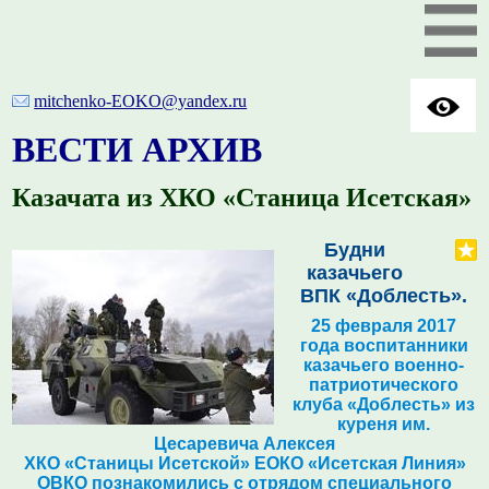
mitchenko-EOKO@yandex.ru
ВЕСТИ АРХИВ
Казачата из ХКО «Станица Исетская»
Будни
казачьего
ВПК «Доблесть»
.
25 февраля 2017
года воспитанники
к
азачьего военно-
патриотического
клуба «Доблесть» из
куреня им.
Цесаревича Алексея
ХКО «Станицы Исетской» ЕОКО «Исетская Линия»
ОВКО познакомились с отрядом специального