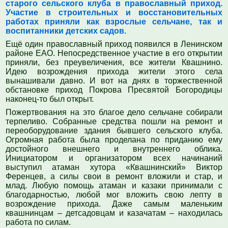
старого сельского клуба в православный приход.
Участие в строительных и восстановительных
работах приняли как взрослые сельчане, так и
воспитанники детских садов.
Ещё один православный приход появился в Ленинском
районе ЕАО. Непосредственное участие в его открытии
приняли, без преувеличения, все жители Квашнино.
Идею возрождения прихода жители этого села
вынашивали давно. И вот на днях в торжественной
обстановке приход Покрова Пресвятой Богородицы
наконец-то был открыт.
Пожертвования на это благое дело сельчане собирали
терпеливо. Собранные средства пошли на ремонт и
переоборудование здания бывшего сельского клуба.
Огромная работа была проделана по приданию ему
достойного внешнего и внутреннего облика.
Инициатором и организатором всех начинаний
выступил атаман хутора «Квашнинский» Виктор
Ференцев, а силы свои в ремонт вложили и стар, и
млад. Любую помощь атаман и казаки принимали с
благодарностью, любой мог вложить свою лепту в
возрождение прихода. Даже самым маленьким
квашнинцам – детсадовцам и казачатам – находилась
работа по силам.