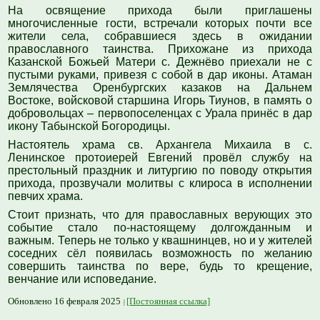
На освящение прихода были приглашены
многочисленные гости, встречали которых почти все
жители села, собравшиеся здесь в ожидании
православного таинства. Прихожане из прихода
Казанской Божьей Матери с. Дежнёво приехали не с
пустыми руками, привезя с собой в дар иконы. Атаман
Землячества Оренбургских казаков на Дальнем
Востоке, войсковой старшина Игорь Тиунов, в память о
добровольцах – первопоселенцах с Урала принёс в дар
икону Табынской Богородицы.
Настоятель храма св. Архангела Михаила в с.
Ленинское протоиерей Евгений провёл службу на
престольный праздник и литургию по поводу открытия
прихода, прозвучали молитвы с клироса в исполнении
певчих храма.
Стоит признать, что для православных верующих это
событие стало по-настоящему долгожданным и
важным. Теперь не только у квашнинцев, но и у жителей
соседних сёл появилась возможность по желанию
совершить таинства по вере, будь то крещение,
венчание или исповедание.
Обновлено 16 февраля 2025
[Постоянная ссылка]