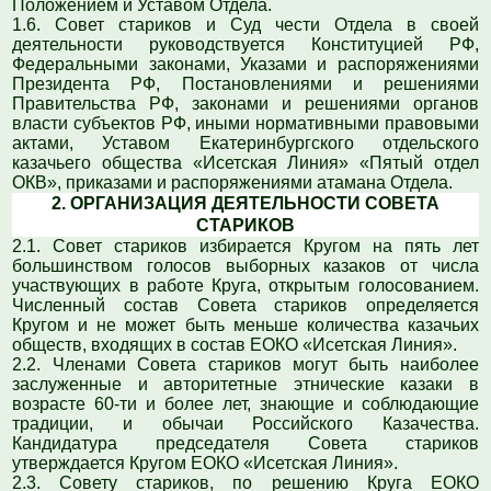
Положением и Уставом Отдела.
1.6. Совет стариков и Суд чести Отдела в своей
деятельности руководствуется Конституцией РФ,
Федеральными законами, Указами и распоряжениями
Президента РФ, Постановлениями и решениями
Правительства РФ, законами и решениями органов
власти субъектов РФ, иными нормативными правовыми
актами, Уставом Екатеринбургского отдельского
казачьего общества «Исетская Линия» «Пятый отдел
ОКВ», приказами и распоряжениями атамана Отдела.
2. ОРГАНИЗАЦИЯ ДЕЯТЕЛЬНОСТИ СОВЕТА
СТАРИКОВ
2.1. Совет стариков избирается Кругом на пять лет
большинством голосов выборных казаков от числа
участвующих в работе Круга, открытым голосованием.
Численный состав Совета стариков определяется
Кругом и не может быть меньше количества казачьих
обществ, входящих в состав ЕОКО «Исетская Линия».
2.2. Членами Совета стариков могут быть наиболее
заслуженные и авторитетные этнические казаки в
возрасте 60-ти и более лет, знающие и соблюдающие
традиции, и обычаи Российского Казачества.
Кандидатура председателя Совета стариков
утверждается Кругом ЕОКО «Исетская Линия».
2.3. Совету стариков, по решению Круга ЕОКО