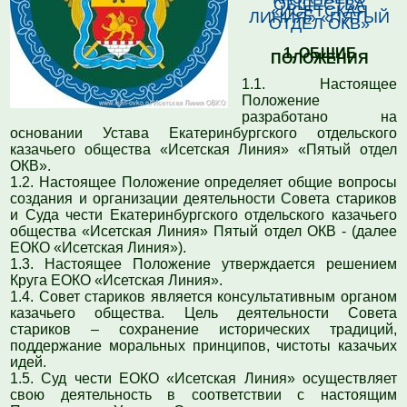
ОБЩЕСТВА
«ИСЕТСКАЯ
ЛИНИЯ» «ПЯТЫЙ
ОТДЕЛ ОКВ»
1. ОБЩИЕ
ПОЛОЖЕНИЯ
1.1. Настоящее
Положение
разработано на
основании Устава Екатеринбургского отдельского
казачьего общества «Исетская Линия» «Пятый отдел
ОКВ».
1.2. Настоящее Положение определяет общие вопросы
создания и организации деятельности Совета стариков
и Суда чести Екатеринбургского отдельского казачьего
общества «Исетская Линия» Пятый отдел ОКВ - (далее
ЕОКО «Исетская Линия»).
1.3. Настоящее Положение утверждается решением
Круга ЕОКО «Исетская Линия».
1.4. Совет стариков является консультативным органом
казачьего общества. Цель деятельности Совета
стариков – сохранение исторических традиций,
поддержание моральных принципов, чистоты казачьих
идей.
1.5. Суд чести ЕОКО «Исетская Линия» осуществляет
свою деятельность в соответствии с настоящим