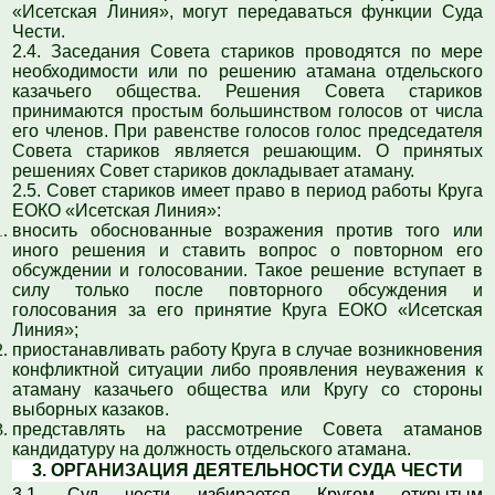
«Исетская Линия», могут передаваться функции Суда
Чести.
2.4. Заседания Совета стариков проводятся по мере
необходимости или по решению атамана отдельского
казачьего общества. Решения Совета стариков
принимаются простым большинством голосов от числа
его членов. При равенстве голосов голос председателя
Совета стариков является решающим. О принятых
решениях Совет стариков докладывает атаману.
2.5. Совет стариков имеет право в период работы Круга
ЕОКО «Исетская Линия»:
вносить обоснованные возражения против того или
иного решения и ставить вопрос о повторном его
обсуждении и голосовании. Такое решение вступает в
силу только после повторного обсуждения и
голосования за его принятие Круга ЕОКО «Исетская
Линия»;
приостанавливать работу Круга в случае возникновения
конфликтной ситуации либо проявления неуважения к
атаману казачьего общества или Кругу со стороны
выборных казаков.
представлять на рассмотрение Совета атаманов
кандидатуру на должность отдельского атамана.
3.
ОРГАНИЗАЦИЯ ДЕЯТЕЛЬНОСТИ СУДА ЧЕСТИ
3.1. Суд чести избирается Кругом открытым