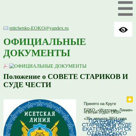
mitchenko-EOKO@yandex.ru
ОФИЦИАЛЬНЫЕ
ДОКУМЕНТЫ
Положение о СОВЕТЕ СТАРИКОВ И
СУДЕ ЧЕСТИ
Принято на Круге
ЕОКО «Исетская Линия»
«Пятый отдел ОКВ»
«30» августа 2014 года
ПОЛОЖЕНИЕ
«О СОВЕТЕ
СТАРИКОВ И СУДЕ
ЧЕСТИ
ЕКАТЕРИНБУРГСК
ОГО
ОТДЕЛЬСКОГО
КАЗАЧЬЕГО