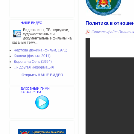
Политика в отноше
НАШЕ ВИДЕО
Видеоклипы, ТВ-передачи,
Скачать файл: Политик
художественные и
документальные фильмы на
казачью тему...
Чертова дюжина (фильм, 1971)
Калачи (фильм, 2011)
Дорога на Сечь (1994)
...и другая информация
Открыть НАШЕ ВИДЕО
ДУХОВНЫЙ ГИМН
КАЗАЧЕСТВА