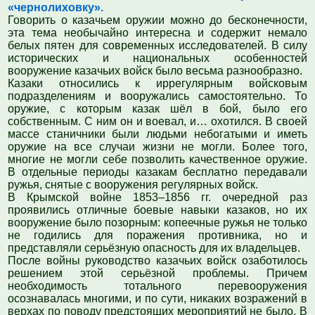
«чернолиховку».
Говорить о казачьем оружии можно до бесконечности,
эта тема необычайно интересна и содержит немало
белых пятен для современных исследователей. В силу
исторических и национальных особенностей
вооружение казачьих войск было весьма разнообразно.
Казаки относились к иррегулярным войсковым
подразделениям и вооружались самостоятельно. То
оружие, с которым казак шёл в бой, было его
собственным. С ним он и воевал, и… охотился. В своей
массе станичники были людьми небогатыми и иметь
оружие на все случаи жизни не могли. Более того,
многие не могли себе позволить качественное оружие.
В отдельные периоды казакам бесплатно передавали
ружья, снятые с вооружения регулярных войск.
В Крымской войне 1853–1856 гг. очередной раз
проявились отличные боевые навыки казаков, но их
вооружение было позорным: копеечные ружья не только
не годились для поражения противника, но и
представляли серьёзную опасность для их владельцев.
После войны руководство казачьих войск озаботилось
решением этой серьёзной проблемы. Причем
необходимость тотального перевооружения
осознавалась многими, и по сути, никаких возражений в
верхах по поводу предстоящих мероприятий не было. В