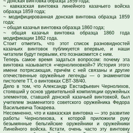
~
донская винтовка образца 1859 года;
~
кавказская винтовка линейного казачьего войска
образца 1859 года;
~
модифицированная донская винтовка образца 1859
года;
~
общая казачья винтовка образца 1860 года;
~
общая казачья винтовка образца 1860 года
модификации 1862 года.
Стоит отметить, что этот список разновидностей
казачьих винтовок публикуется впервые, и наши
читатели будут первыми, кто познакомится с ним.
Теперь самое время задаться вопросом: почему эта
винтовка называется «чернолиховкой»? История этого
имени потрясающая, причём с ней связаны и другие
отечественные оружейные легенды — о знаменитом
пистолете ТТ, о винтовках СВТ-38/40.
Дело в том, что Александр Евстафьевич Чернолихов,
стоявший у основ удивительной компиляции оружейных
элементов, ставшей донской казачьей винтовкой, был
учителем знаменитого советского оружейника Федора
Васильевича Токарева.
Несомненно, что и кавказская винтовка — это развитие
работы Чернолихова, к которой приложили руку
безымянные бельгийские оружейники и оружейники
Линейного войска. Кстати, очень часто эту винтовку