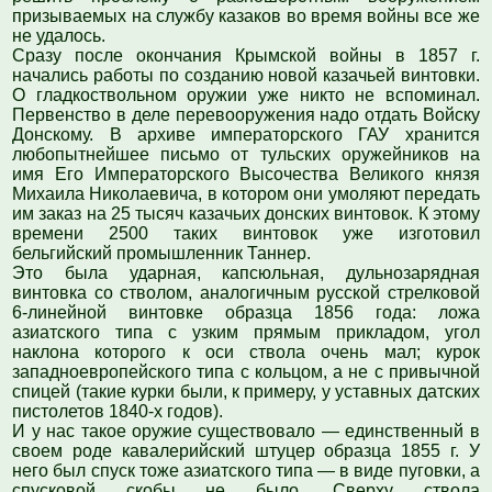
призываемых на службу казаков во время войны все же
не удалось.
Сразу после окончания Крымской войны в 1857 г.
начались работы по созданию новой казачьей винтовки.
О гладкоствольном оружии уже никто не вспоминал.
Первенство в деле перевооружения надо отдать Войску
Донскому. В архиве императорского ГАУ хранится
любопытнейшее письмо от тульских оружейников на
имя Его Императорского Высочества Великого князя
Михаила Николаевича, в котором они умоляют передать
им заказ на 25 тысяч казачьих донских винтовок. К этому
времени 2500 таких винтовок уже изготовил
бельгийский промышленник Таннер.
Это была ударная, капсюльная, дульнозарядная
винтовка со стволом, аналогичным русской стрелковой
6-линейной винтовке образца 1856 года: ложа
азиатского типа с узким прямым прикладом, угол
наклона которого к оси ствола очень мал; курок
западноевропейского типа с кольцом, а не с привычной
спицей (такие курки были, к примеру, у уставных датских
пистолетов 1840-х годов).
И у нас такое оружие существовало — единственный в
своем роде кавалерийский штуцер образца 1855 г. У
него был спуск тоже азиатского типа — в виде пуговки, а
спусковой скобы не было. Сверху ствола