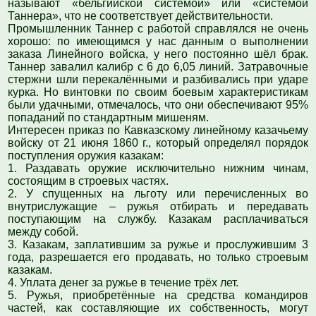
называют «бельгийской системой» или «системой
Таннера», что не соответствует действительности.
Промышленник Таннер с работой справлялся не очень
хорошо: по имеющимся у нас данным о выполнении
заказа Линейного войска, у него постоянно шёл брак.
Таннер завалил калибр с 6 до 6,05 линий. Затравочные
стержни шли перекалёнными и разбивались при ударе
курка. Но винтовки по своим боевым характеристикам
были удачными, отмечалось, что они обеспечивают 95%
попаданий по стандартным мишеням.
Интересен приказ по Кавказскому линейному казачьему
войску от 21 июня 1860 г., который определял порядок
поступления оружия казакам:
1. Раздавать оружие исключительно нижним чинам,
состоящим в строевых частях.
2. У спущенных на льготу или перечисленных во
внутрислужащие – ружья отбирать и передавать
поступающим на службу. Казакам расплачиваться
между собой.
3. Казакам, заплатившим за ружье и прослужившим 3
года, разрешается его продавать, но только строевым
казакам.
4. Уплата денег за ружье в течение трёх лет.
5. Ружья, приобрет
ё
нные на средства командиров
частей, как составляющие их собственность, могут