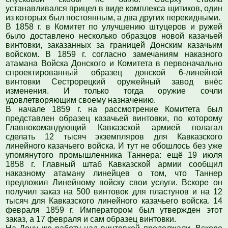
устанавливался прицел в виде комплекса щитиков, один
из которых был постоянным, а два других перекидными.
В 1858 г. в Комитет по улучшению штуцеров и ружей
было доставлено несколько образцов новой казачьей
винтовки, заказанных за границей Донским казачьим
войском. В 1859 г. согласно замечаниям наказного
атамана Войска Донского и Комитета в первоначально
спроектированный образец донской 6-линейной
винтовки Сестрорецкий оружейный завод внёс
изменения. И только тогда оружие сочли
удовлетворяющим своему назначению.
В начале 1859 г. на рассмотрение Комитета был
представлен образец казачьей винтовки, по которому
Главнокомандующий Кавказской армией полагал
сделать 12 тысяч экземпляров для Кавказского
линейного казачьего войска. И тут не обошлось без уже
упомянутого промышленника Таннера: ещё 19 июля
1858 г. Главный штаб Кавказской армии сообщил
наказному атаману линейцев о том, что Таннер
предложил Линейному войску свои услуги. Вскоре он
получил заказ на 500 винтовок для пластунов и на 12
тысяч для Кавказского линейного казачьего войска. 14
февраля 1859 г. Императором был утвержден этот
заказ, а 17 февраля и сам образец винтовки.