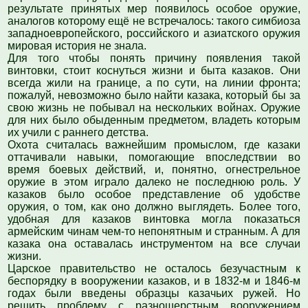
результате принятых мер появилось особое оружие,
аналогов которому ещё не встречалось: такого симбиоза
западноевропейского, российского и азиатского оружия
мировая история не знала.
Для того чтобы понять причину появления такой
винтовки, стоит коснуться жизни и быта казаков. Они
всегда жили на границе, а по сути, на линии фронта;
пожалуй, невозможно было найти казака, который бы за
свою жизнь не побывал на нескольких войнах. Оружие
для них было обыденным предметом, владеть которым
их учили с раннего детства.
Охота считалась важнейшим промыслом, где казаки
оттачивали навыки, помогающие впоследствии во
время боевых действий, и, понятно, огнестрельное
оружие в этом играло далеко не последнюю роль. У
казаков было особое представление об удобстве
оружия, о том, как оно должно выглядеть. Более того,
удобная для казаков винтовка могла показаться
армейским чинам чем-то непонятным и странным. А для
казака она оставалась инструментом на все случаи
жизни.
Царское правительство не осталось безучастным к
беспорядку в вооружении казаков, и в 1832-м и 1846-м
годах были введены образцы казачьих ружей. Но
решить проблему с разношерстным вооружением