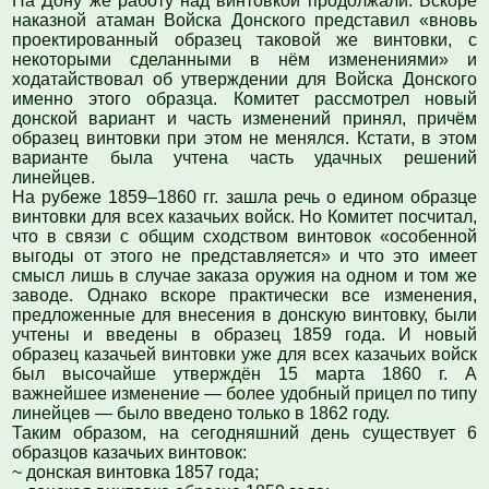
На Дону же работу над винтовкой продолжали. Вскоре
наказной атаман Войска Донского представил «вновь
проектированный образец таковой же винтовки, с
некоторыми сделанными в нём изменениями» и
ходатайствовал об утверждении для Войска Донского
именно этого образца. Комитет рассмотрел новый
донской вариант и часть изменений принял, причём
образец винтовки при этом не менялся. Кстати, в этом
варианте была учтена часть удачных решений
линейцев.
На рубеже 1859–1860 гг. зашла речь о едином образце
винтовки для всех казачьих войск. Но Комитет посчитал,
что в связи с общим сходством винтовок «особенной
выгоды от этого не представляется» и что это имеет
смысл лишь в случае заказа оружия на одном и том же
заводе. Однако вскоре практически все изменения,
предложенные для внесения в донскую винтовку, были
учтены и введены в образец 1859 года. И новый
образец казачьей винтовки уже для всех казачьих войск
был высочайше утверждён 15 марта 1860 г. А
важнейшее изменение — более удобный прицел по типу
линейцев — было введено только в 1862 году.
Таким образом, на сегодняшний день существует 6
образцов казачьих винтовок:
~
донская винтовка 1857 года;