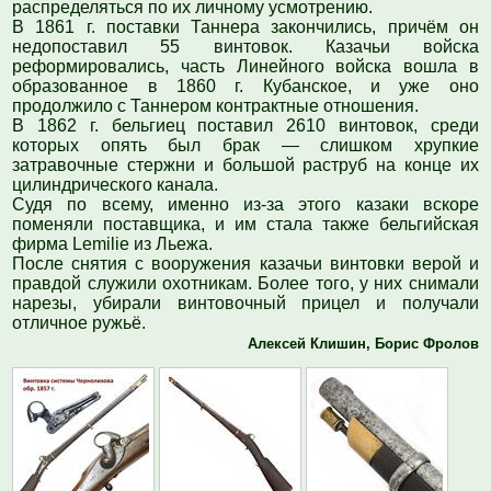
распределяться по их личному усмотрению.
В 1861 г. поставки Таннера закончились, прич
ё
м он
недопоставил 55 винтовок. Казачьи войска
реформировались, часть Линейного войска вошла в
образованное в 1860 г. Кубанское, и уже оно
продолжило с Таннером контрактные отношения.
В 1862 г. бельгиец поставил 2610 винтовок, среди
которых опять был брак — слишком хрупкие
затравочные стержни и большой раструб на конце их
цилиндрического канала.
Судя по всему, именно из-за этого казаки вскоре
поменяли поставщика, и им стала также бельгийская
фирма Lemilie из Льежа.
После снятия с вооружения казачьи винтовки верой и
правдой служили охотникам. Более того, у них снимали
нарезы, убирали винтовочный прицел и получали
отличное ружьё.
Алексей Клишин, Борис Фролов