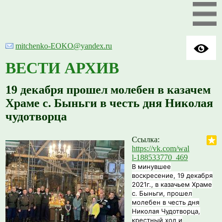
mitchenko-EOKO@yandex.ru
ВЕСТИ АРХИВ
19 декабря прошел молебен в казачем
Храме с. Быньги в честь дня Николая
чудотворца
Ссылка:
https://vk.com/wal
l-188533770_469
В минувшее
воскресение, 19 декабря
2021г., в казачьем Храме
с. Быньги, прошел
молебен в честь дня
Николая Чудотворца,
крестный ход и