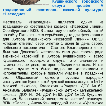
Кушвинского городского
округа прошёл
V
традиционный фестиваль казачьей культуры
«Наследие».
Фестиваль «Наследие» является одним из
традиционных фестивалей казаков «Исетской Линии»
Оренбургского ВКО. В этом году он юбилейный, пятый
по счёту. Пять лет – это серьёзная дата для фестиваля и
для Хутора Кушвинского «Исетской Линии» ОВКО,
который отметил своё 5-летие 1 июня (в день своего
небесного покровителя – Святого Благоверного князя
Дмитрия Донского). Фестиваль стал уже своего рода
визитной карточкой и Хутора Кушвинского и всего
Кушвинского городского округа, это значимое и
замечательное дело, которое объединило всех. И как
нельзя лучше это было видно по коллективам и
исполнителям, которые приняли участие в празднике
это: Образцовый оркестр русских народных
инструментов Кушвинской детской школы искусств №1 и
Алексей Никонов, Коллектив «Радуга» ДОУ №62,
Ансамбль балалаек «Кушвинской детской музыкальной
школы», ДОУ № 24, ДОУ №62, ДОУ №12, Кукушкин
Даниил, Баранчинский электромеханический техникум.
ВПК «Барс» , Ансамбль народной песни «Уральское