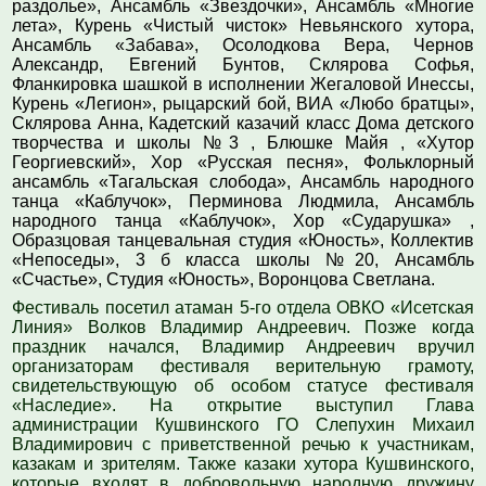
раздолье», Ансамбль «Звездочки», Ансамбль «Многие
лета», Курень «Чистый чисток» Невьянского хутора,
Ансамбль «Забава», Осолодкова Вера, Чернов
Александр, Евгений Бунтов, Склярова Софья,
Фланкировка шашкой в исполнении Жегаловой Инессы,
Курень «Легион», рыцарский бой, ВИА «Любо братцы»,
Склярова Анна, Кадетский казачий класс Дома детского
творчества и школы №3 , Блюшке Майя , «Хутор
Георгиевский», Хор «Русская песня», Фольклорный
ансамбль «Тагальская слобода», Ансамбль народного
танца «Каблучок», Перминова Людмила, Ансамбль
народного танца «Каблучок», Хор «Сударушка» ,
Образцовая танцевальная студия «Юность», Коллектив
«Непоседы», 3 б класса школы №20, Ансамбль
«Счастье», Студия «Юность», Воронцова Светлана.
Фестиваль посетил атаман 5-го отдела ОВКО «Исетская
Линия» Волков Владимир Андреевич. Позже когда
праздник начался, Владимир Андреевич вручил
организаторам фестиваля верительную грамоту,
свидетельствующую об особом статусе фестиваля
«Наследие». На открытие выступил Глава
администрации Кушвинского ГО Слепухин Михаил
Владимирович с приветственной речью к участникам,
казакам и зрителям. Также казаки хутора Кушвинского,
которые входят в добровольную народную дружину