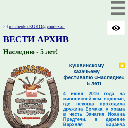
mitchenko-EOKO@yandex.ru
ВЕСТИ АРХИВ
Наследию - 5 лет!
Кушвинскому
казачьему
фестивалю «Наследие»
5 лет!
4 июня 2016 года на
живописнейшем водоёме,
где некогда проходила
дружина Ермака, у храма
в честь Зачатия Иоанна
Предтечи, в деревне
Верхняя Баранча