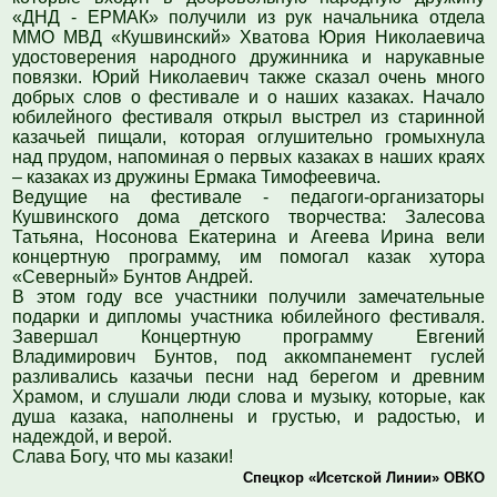
«ДНД - ЕРМАК» получили из рук начальника отдела
ММО МВД «Кушвинский» Хватова Юрия Николаевича
удостоверения народного дружинника и нарукавные
повязки. Юрий Николаевич также сказал очень много
добрых слов о фестивале и о наших казаках. Начало
юбилейного фестиваля открыл выстрел из старинной
казачьей пищали, которая оглушительно громыхнула
над прудом, напоминая о первых казаках в наших краях
– казаках из дружины Ермака Тимофеевича.
Ведущие на фестивале - педагоги-организаторы
Кушвинского дома детского творчества: Залесова
Татьяна, Носонова Екатерина и Агеева Ирина вели
концертную программу, им помогал казак хутора
«Северный» Бунтов Андрей.
В этом году все участники получили замечательные
подарки и дипломы участника юбилейного фестиваля.
Завершал Концертную программу Евгений
Владимирович Бунтов, под аккомпанемент гуслей
разливались казачьи песни над берегом и древним
Храмом, и слушали люди слова и музыку, которые, как
душа казака, наполнены и грустью, и радостью, и
надеждой, и верой.
Слава Богу, что мы казаки!
Спецкор «Исетской Линии» ОВКО