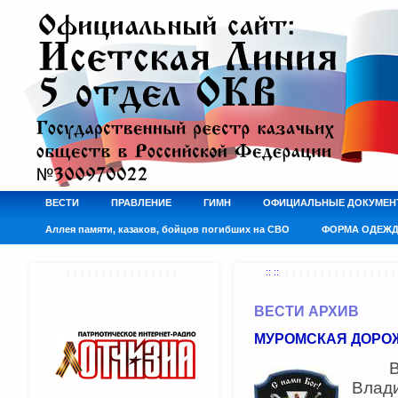
ВЕСТИ
ПРАВЛЕНИЕ
ГИМН
ОФИЦИАЛЬНЫЕ ДОКУМЕН
Аллея памяти, казаков, бойцов погибших на СВО
ФОРМА ОДЕЖ
:: ::
ВЕСТИ АРХИВ
МУРОМСКАЯ ДОРО
В пе
Влад