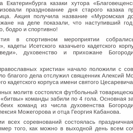
да Екатеринбурга казаки хутора «Благовещенс
низовали празднование дня старого казака п
мца. Акция получила название «Муромская до
ожане на деле показали, что наступивший год
о, бодро и спортивно!
в спортивном мероприятии собрались
», кадеты Исетского казачьего кадетского корп
веди», духовенство и прихожане Богороди
авославных христиан начало положили с сов
ло благого дела отслужил священник Алексий Мо
его кадетского корпуса имени святого Цесаревича
ых молитв состоялся футбольный товарищески
«битвы» команды забили по 4 гола. Основная за
беих команд из числа духовенства Богороди
лексия Можегорова и отца Георгия Кабанова.
всех соревнований состоялась праздничная 
имер того, как можно в выходной день всем со