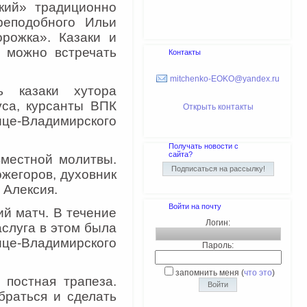
кий» традиционно
реподобного Ильи
рожка». Казаки и
 можно встречать
Контакты
mitchenko-EOKO@yandex.ru
 казаки хутора
уса, курсанты ВПК
Открыть контакты
це-Владимирского
Получать новости с
сайта?
местной молитвы.
жегоров, духовник
 Алексия.
Войти на почту
й матч. В течение
Логин:
слуга в этом была
це-Владимирского
Пароль:
запомнить меня
(
что это
)
постная трапеза.
браться и сделать