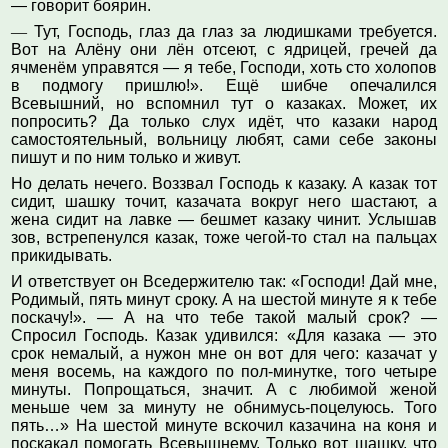
— говорит боярин.
—
Тут, Господь, глаз да глаз за людишками требуется.
Вот на Алёну они лён отсеют, с ядрицей, гречей да
ячменём управятся — я тебе, Господи, хоть сто холопов
в подмогу пришлю!». Ещё шибче опечалился
Всевышний, но вспомнил тут о казаках. Может, их
попросить? Да только слух идёт, что казаки народ
самостоятельный, вольницу любят, сами себе законы
пишут и по ним только и живут.
Но делать нечего. Воззвал Господь к казаку. А казак тот
сидит, шашку точит, казачата вокруг него шастают, а
жена сидит на лавке — бешмет казаку чинит. Услышав
зов, встрепенулся казак, тоже чегой-то стал на пальцах
прикидывать.
И ответствует он Вседержителю так: «Господи! Дай мне,
Родимый, пять минут сроку. А на шестой минуте я к тебе
поскачу!». — А на что тебе такой малый срок? —
Спросил Господь. Казак удивился: «Для казака — это
срок немалый, а нужон мне он вот для чего: казачат у
меня восемь, на каждого по пол-минутке, того четыре
минуты. Попрощаться, значит. А с любимой женой
меньше чем за минуту не обнимусь-поцелуюсь. Того
пять…» На шестой минуте вскочил казачина на коня и
поскакал помогать Всевышнему. Только вот шашку, что