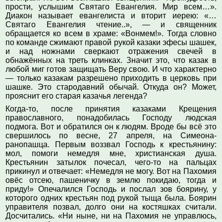
прости, услышим Святаго Евангелия. Мир всем…».
Диакон называет евангелиста и вторит иерею: «…
Святаго Евангелия чтение..», — и священник
обращается ко всем в храме: «Вонмем!». Тогда словно
по команде сжимают правой рукой казаки эфесы шашек,
и над ножнами сверкают отражения свечей в
обнажённых на треть клинках. Значит это, что казак в
любой миг готов защищать Веру свою. И что характерно
— только казакам разрешено приходить в церковь при
шашке. Это стародавний обычай. Откуда он? Может,
прояснит его старая казачья легенда?
Когда-то, после принятия казаками Крещения
православного, понадобилась Господу людская
подмога. Вот и обратился он к людям. Вроде бы всё это
свершилось по весне, 27 апреля, на Симеона-
ранопашца. Первым воззвал Господь к крестьянину:
мол, помоги немедля мне, христианская душа.
Крестьянин затылок почесал, чего-то на пальцах
прикинул и отвечает: «Немедля не могу. Вот на Пахомия
овёс отсею, пашеничку в землю покидаю, тогда и
приду!» Опечалился Господь и послал зов боярину, у
которого одних крестьян под рукой тыща была. Боярин
управителя позвал, долго они на костяшках считали.
Досчитались. «Ни ныне, ни на Пахомия не управлюсь,