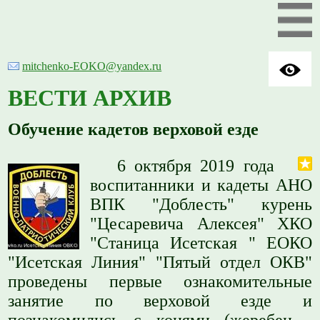
mitchenko-EOKO@yandex.ru
ВЕСТИ АРХИВ
Обучение кадетов верховой езде
6 октября 2019 года
воспитанники и кадеты АНО
ВПК "Доблесть" курень
"Цесаревича Алексея" ХКО
"Станица Исетская " ЕОКО
"Исетская Линия" "Пятый отдел ОКВ"
проведены первые ознакомительные
занятие по верховой езде и
познакомились с конями (жеребец -