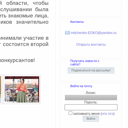
 области, чтобы
ослушивании была
ть знакомые лица,
иков значительно
Контакты
mitchenko-EOKO@yandex.ru
инимали участие в
 состоится второй
Открыть контакты
онкурсантов!
Получать новости с
сайта?
Войти на почту
Логин:
Пароль:
запомнить меня
(
что это
)