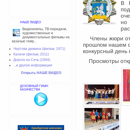
В 
по
оче
но
НАШЕ ВИДЕО
рас
Видеоклипы, ТВ-передачи,
художественные и
документальные фильмы на
Члены жюри отме
казачью тему...
прошлом нашем фе
Чертова дюжина (фильм, 1971)
конкурсный день
Калачи (фильм, 2011)
Дорога на Сечь (1994)
Просмотры откры
...и другая информация
Открыть НАШЕ ВИДЕО
ДУХОВНЫЙ ГИМН
КАЗАЧЕСТВА