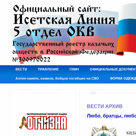
ВЕСТИ
ПРАВЛЕНИЕ
ГИМН
ОФИЦИАЛЬНЫЕ ДОКУМЕН
Аллея памяти, казаков, бойцов погибших на СВО
ФОРМА ОДЕЖ
:: ::
ВЕСТИ АРХИВ
Любо, братцы, любо.
Се
каз