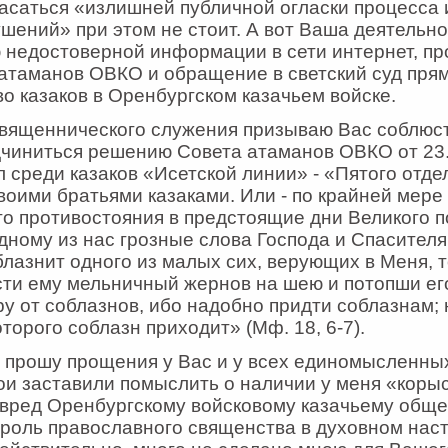
асаться «излишней публичной огласки процесса
ений» при этом не стоит. А вот Ваша деятельно
 недостоверной информации в сети интернет, пр
таманов ОВКО и обращение в светский суд прям
во казаков в Оренбургском казачьем войске.
 священнического служения призываю Вас соблюс
чиниться решению Совета атаманов ОВКО от 23.
л среди казаков «Исетской линии» - «Пятого отд
воими братьями казаками. Или - по крайней мере 
го противостояния в предстоящие дни Великого по
дному из нас грозные слова Господа и Спасител
соблазнит одного из малых сих, верующих в Меня,
сти ему мельничный жернов на шею и потопши ег
ру от соблазнов, ибо надобно придти соблазнам; 
оторого соблазн приходит» (Мф. 18, 6-7).
прошу прощения у Вас и у всех единомысленных
ои заставили помыслить о наличии у меня «коры
вред Оренбургскому войсковому казачьему обще
 роль православного священства в духовном нас