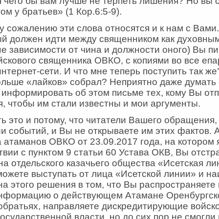
чего бы вам лучше не терпеть лишения? Но вы 
ом у братьев» (1 Кор.6:5-9).
у сожалению эти слова относятся и к нам с Вами.
ый должен идти между священником как духовным
не зависимости от чина и должности оного) Вы п
йскового священника ОВКО, с копиями во все епа
интернет-сети. И что мне теперь поступить так ж
ольше «лайков» собрал? Неприятно даже думать 
информировать об этом письме тех, кому Вы от
, чтобы им стали известны и мои аргументы.
ь это и потому, что читатели Вашего обращения, 
и событий, и Вы не открываете им этих фактов. А
атаманов ОВКО от 23.09.2017 года, на котором 
твии с пунктом 9 статьи 60 Устава ОКВ, Вы отстр
а отдельского казачьего общества «Исетская ли
можете выступать от лица «Исетской линии» и н
а этого решения в том, что Вы распространяете 
нформацию о действующем Атамане Оренбургско
обратьях, направляете дискредитирующие войск
государственной власти, но до сих пор не смогли