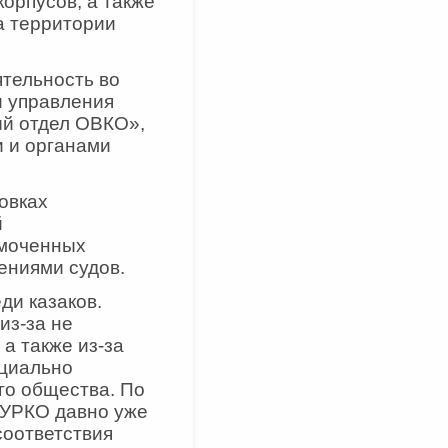
корпусов, а также
а территории
ятельность во
и управления
ый отдел ОВКО»,
 и органами
овках
й
омоченных
ениями судов.
ди казаков.
из-за не
а также из-за
ициально
го общества. По
 УРКО давно уже
соответствия