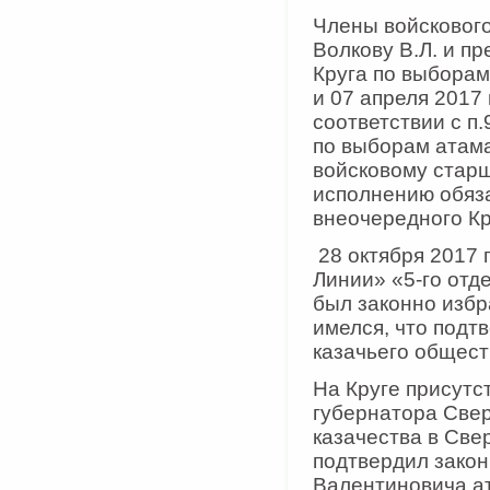
Члены войсковог
Волкову В.Л. и п
Круга по выборам
и 07 апреля 2017 
соответствии с п
по выборам атама
войсковому старш
исполнению обяз
внеочередного Кр
28 октября 2017 
Линии» «5-го отд
был законно избр
имелся, что подт
казачьего общест
На Круге присутс
губернатора Свер
казачества в Све
подтвердил закон
Валентиновича а