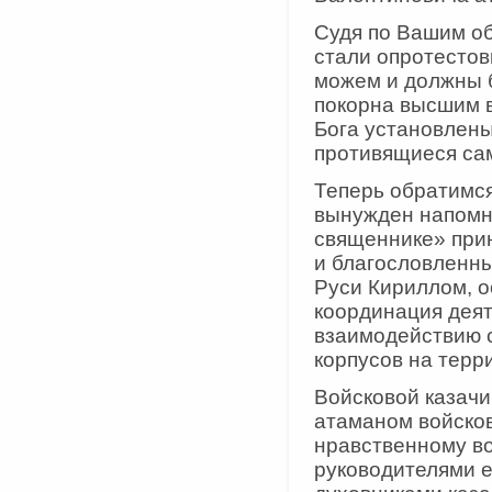
Судя по Вашим об
стали опротестов
можем и должны б
покорна высшим в
Бога установлены
противящиеся сам
Теперь обратимся
вынужден напомн
священнике» при
и благословленн
Руси Кириллом, о
координация деят
взаимодействию с
корпусов на терр
Войсковой казачи
атаманом войсков
нравственному в
руководителями е