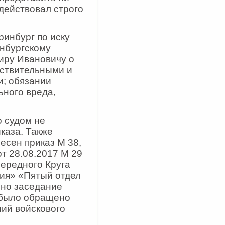
 действовал строго
ринбург по иску
енбургскому
иру Ивановичу о
йствительными и
и; обязании
ьного вреда,
о судом не
каза. Также
есен приказ М 38,
от 28.08.2017 М 29
ередного Круга
ния» «Пятый отдел
нно заседание
 было обращено
ий войскового