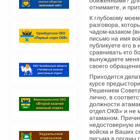
обиженными? для 
отнимаете, и прит
К глубокому моем
разговора, котор
чадом-казаком (в
письмо на имя во
публикуете его в 
сравнивать кто б
вынуждаете меня 
своего обращения
Приходится делат
курсе предыстори
Решением Совета 
лично, в соответс
должности атаман
отдел ОКВ» и не 
атаманом. Причин
недостоверную и
войска и Ваших с
письма в органы 