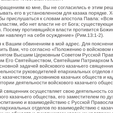
ращениям ко мне, Вы не согласились е этим реш
ывать его в установленном для казака порядке. Х
ы прислушаться к словам апостола Павла: «Всяк
ластям, ибо нет власти не от Бога; существующи
. Посему противящийся власти противится Божи
и навлекут на себя осуждение» (Рим.13:1-2).
 к Вашим обвинениям в мой адрес. Для пояснени
ить Вам, что согласно «Положению о войсковом 
нятом Высшим Церковным Советом Русской Пра
ым Его Святейшеством, Святейшим Патриархом М
сновной задачей войскового казачьего священни
ельности руководителей епархиальных отделов 
 казачеством, духовников казачьих обществ и ка
итории деятельности войскового казачьего общес
й священник осуществляет свою деятельность с
ого казачьего общества, его заместителем по ду
оспитанию и взаимодействию с Русской Правосл
пархиальных отделов по взаимодействию с каза