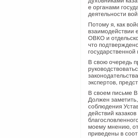
духовниками каза
е органами госуд
деятельности вой
Потому я, как во
взаимодействии 
ОВКО и отдельско
что подтвержден
государственной 
В свою очередь п
руководствоватьс
законодательств
экспертов, предс
В своем письме В
Должен заметить,
соблюдения Устав
действий казаков
благословленного
моему мнению, о
приведены в соот