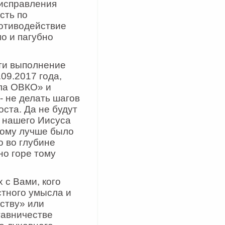
 исправления
сть по
отиводействие
о и пагубно
ти выполнение
09.2017 года,
ела ОВКО» и
- не делать шагов
ста. Да не будут
я нашего Иисуса
 тому лучше было
о во глубине
но горе тому
 с Вами, кого
стного умысла и
ству» или
тавничестве