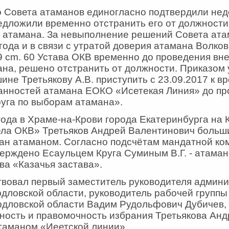
о Совета атаманов единогласно подтвердили не
редложили временно отстранить его от должност
 атамана. За невыполнение решений Совета ата
года и в связи с утратой доверия атамана Волков
.9 cm. 60 Устава ОКВ временно до проведения вн
на, решено отстранить от должности. Приказом 
ине Третьякову А.В. приступить с 23.09.2017 к 
анностей атамана ЕОКО «Исетекая Линия» до пр
уга по выборам атамана».
года в Храме-на-Крови города Екатеринбурга на 
ела ОКВ» Третьяков Андрей Валентинович больш
ан атаманом. Согласно подсчётам мандатной ко
верждено Есаульцем Круга Суминым В.Г. - атаман
ва «Казачья застава».
твовал первый заместитель руководителя админ
дловской области, руководитель рабочей группы
рдловской области Вадим Рудольфович Дубичев,
ность и правомочность избрания Третьякова Анд
таманом «Иеетской линии».