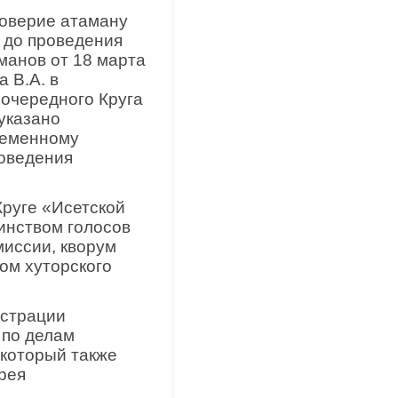
доверие атаману
и до проведения
манов от 18 марта
а В.А. в
еочередного Круга
указано
временному
оведения
Круге «Исетской
инством голосов
миссии, кворум
ом хуторского
истрации
 по делам
 который также
рея