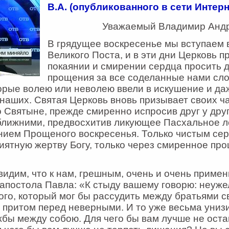
В.А.
(опубликованного в сети Интерне
Уважаемый Владимир Андр
В грядущее воскресенье мы вступаем 
Великого Поста, и в эти дни Церковь п
покаянии и смирении сердца просить д
прощения за все соделанные нами слов
рые волею или неволею ввели в искушение и да
 наших. Святая Церковь вновь призывает своих ча
о Святыне, прежде смиренно испросив друг у дру
ближними, предвосхитив ликующее Пасхальное 
нием Прощеного воскресенья. Только чистым се
иятную жертву Богу, только через смиренное пр
видим, что к нам, грешным, очень и очень приме
апостола Павла: «К стыду вашему говорю: неуже
ого, который мог бы рассудить между братьями с
и притом перед неверными. И то уже весьма унизи
жбы между собою. Для чего бы вам лучше не оста