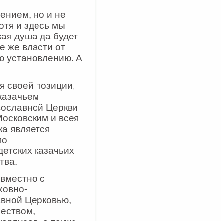
ением, но и не
отя и здесь мы
ая душа да будет
е же власти от
ю установлению. А
я своей позиции,
казачьем
вославной Церкви
осковским и всея
ка является
по
детских казачьих
тва.
овместно с
ховно-
авной Церковью,
чеством,