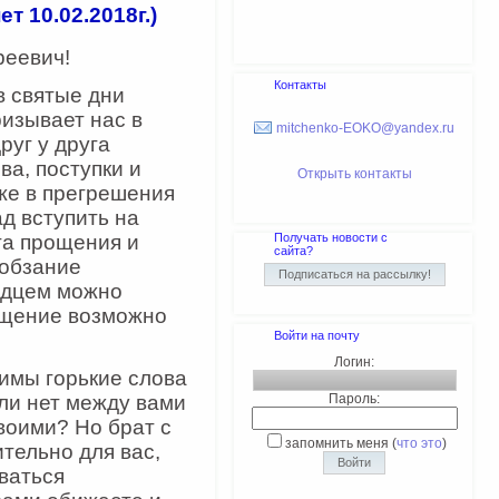
т 10.02.2018г.)
еевич!
Контакты
в святые дни
ризывает нас в
mitchenko-EOKO@yandex.ru
руг у друга
а, поступки и
Открыть контакты
же в прегрешения
д вступить на
га прощения и
Получать новости с
сайта?
лобзание
рдцем можно
ощение возможно
Войти на почту
Логин:
нимы горькие слова
ли нет между вами
Пароль:
воими? Но брат с
запомнить меня
(
что это
)
тельно для вас,
ваться