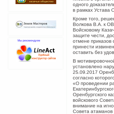
одного доказател
в рамках Устава 
Кроме того, реше
Волкова В.А. к ОВ
Войсковому Каза
защите чести, до
отмене приказов 
Мы рекомендуем
принести извинен
оставить без удов
В мотивировочной
установлено нар
25.09.2017 Оренб
согласно которог
«О проведении р
Екатеринбургског
Оренбургского ка
войскового Сове
внимание на игно
Совета атаманов 