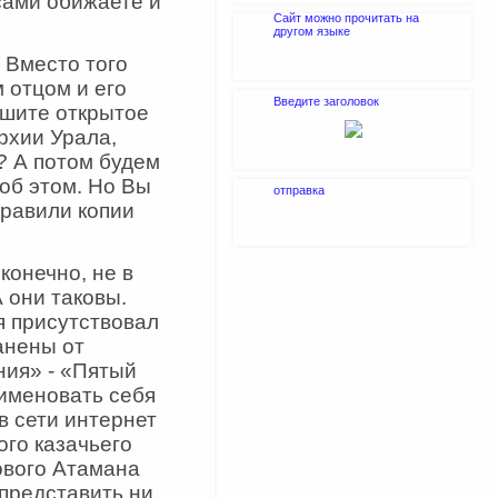
сами обижаете и
Сайт можно прочитать на
другом языке
 Вместо того
 отцом и его
Введите заголовок
ишите открытое
рхии Урала,
е? А потом будем
об этом. Но Вы
отправка
правили копии
конечно, не в
 они таковы.
я присутствовал
анены от
ния» - «Пятый
аименовать себя
в сети интернет
го казачьего
ового Атамана
 представить ни