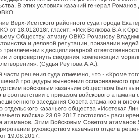
ьства. В этих условиях казачий генерал Романов
ОВКО.
ние Верх-Исетского районного суда города Екате
КО от 18.012018г. гласит: «Иск Волкова В.А к Ор
чьему Обществу, атману ОВКО Романову Владим
стоинства и деловой репутации, признании неде
о привлечении к дисциплинарной ответственност
ия и опровергнуть сведения, компенсации морал
летворения». (Судья Реутова А.А.).
 части решения суда отмечено, что - «Кроме тог
ушений процедуры вынесения оспариваемого при
ургским войсковым казачьим обществом был вын
о в соответствии с приказом войскового атамана 
асширенного заседания Совета атаманов и внеоч
о отдельского казачьего общества «Исетекая Ли
зачьего войска» 23.09.2017 состоялось расшире
та атаманов. Этим Войсковым Советом атаманов
рирование руководством казачьего отдела решен
от 19.08.2017.