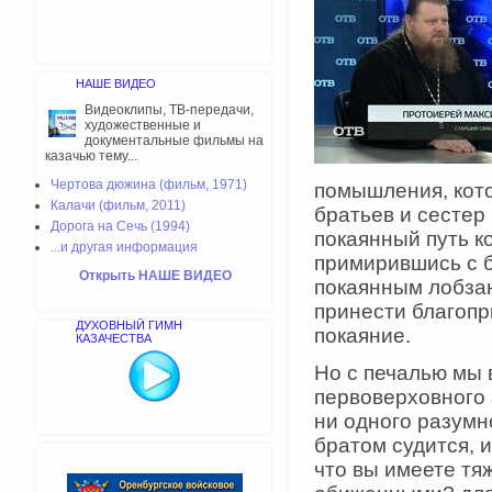
НАШЕ ВИДЕО
Видеоклипы, ТВ-передачи,
художественные и
документальные фильмы на
казачью тему...
Чертова дюжина (фильм, 1971)
помышления, кото
Калачи (фильм, 2011)
братьев и сестер
Дорога на Сечь (1994)
покаянный путь к
...и другая информация
примирившись с 
Открыть НАШЕ ВИДЕО
покаянным лобза
принести благопр
ДУХОВНЫЙ ГИМН
покаяние.
КАЗАЧЕСТВА
Но с печалью мы 
первоверховного 
ни одного разумн
братом судится, 
что вы имеете тя