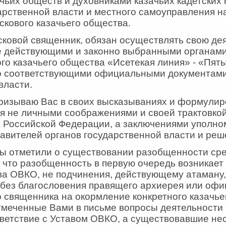
чьих обществ и духовниками казачьих кадетских 
арственной власти и местного самоуправления н
скового казачьего общества.
йсковой священник, обязан осуществлять свою де
е действующими и законно выбранными органам
го казачьего общества «Исетекая линия» - «Пят
о соответствующими официальными документами
власти.
ризываю Вас в своих высказываниях и формулир
я не личными соображениями и своей трактовко
а Российской Федерации, а заключениями уполн
тавителей органов государственной власти и реш
ы отметили о существовании разобщенности сре
 что разобщенность в первую очередь возникает 
а ОВКО, не подчинения, действующему атаману, 
 без благословения правящего архиерея или оф
 священника на окормление конкретного казачье
тмеченные Вами в письме вопросы деятельности
ветствие с Уставом ОВКО, а существовавшие не