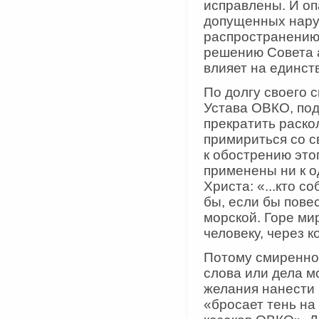
исправлены. И оп
допущенных наруш
распространению
решению Совета а
влияет на единст
По долгу своего
Устава ОВКО, под
прекратить раско
примириться со с
к обострению это
применены ни к о
Христа: «...кто 
бы, если бы пове
морской. Горе ми
человеку, через к
Потому смиренно 
слова или дела м
желания нанести 
«бросает тень на