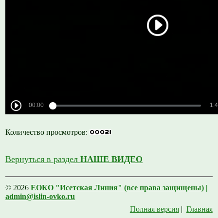
Количество просмотров:
Вернуться в раздел
НАШЕ ВИДЕО
© 2026
ЕОКО "Исетская Линия" (все права защищены) |
admin@islin-ovko.ru
Полная версия
|
Главная