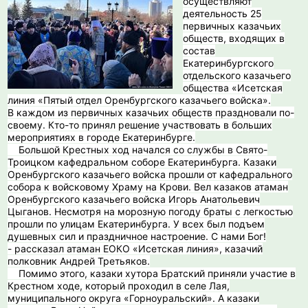
осуществляют
деятельность 25
первичных казачьих
обществ, входящих в
состав
Екатеринбургского
отдельского казачьего
общества «Исетская
линия «Пятый отдел Оренбургского казачьего войска».
В каждом из первичных казачьих обществ праздновали по-
своему. Кто-то принял решение участвовать в больших
мероприятиях в городе Екатеринбурге.
️ Большой Крестных ход начался со службы в Свято-
Троицком кафедральном соборе Екатеринбурга. Казаки
Оренбургского казачьего войска прошли от кафедрального
собора к войсковому Храму на Крови. Вел казаков атаман
Оренбургского казачьего войска Игорь Анатольевич
Цыганов. Несмотря на морозную погоду браты с легкостью
прошли по улицам Екатеринбурга. У всех был подъем
душевных сил и праздничное настроение. С нами Бог!
- рассказал атаман ЕОКО «Исетская линия», казачий
полковник Андрей Третьяков.
Помимо этого, казаки хутора Братский приняли участие в
Крестном ходе, который проходил в селе Лая,
муниципального округа «Горноуральский». А казаки