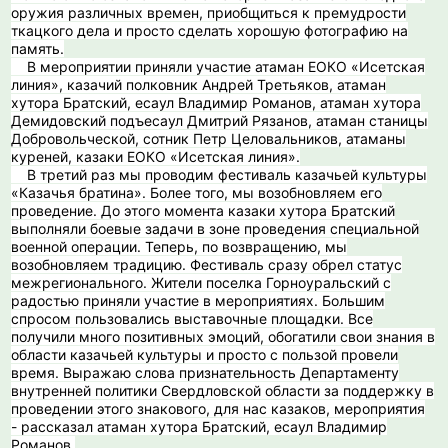
оружия различных времен, приобщиться к премудрости
ткацкого дела и просто сделать хорошую фотографию на
память.
В мероприятии приняли участие атаман ЕОКО «Исетская
линия», казачий полковник Андрей Третьяков, атаман
хутора Братский, есаул Владимир Романов, атаман хутора
Демидовский подъесаул Дмитрий Рязанов, атаман станицы
Добровольческой, сотник Петр Целовальников, атаманы
куреней, казаки ЕОКО «Исетская линия».
В третий раз мы проводим фестиваль казачьей культуры
«Казачья братина». Более того, мы возобновляем его
проведение. До этого момента казаки хутора Братский
выполняли боевые задачи в зоне проведения специальной
военной операции. Теперь, по возвращению, мы
возобновляем традицию. Фестиваль сразу обрел статус
межрегионального. Жители поселка Горноуральский с
радостью приняли участие в мероприятиях. Большим
спросом пользовались выставочные площадки. Все
получили много позитивных эмоций, обогатили свои знания в
области казачьей культуры и просто с пользой провели
время. Выражаю слова признательность Департаменту
внутренней политики Свердловской области за поддержку в
проведении этого знакового, для нас казаков, мероприятия
- рассказал атаман хутора Братский, есаул Владимир
Романов.