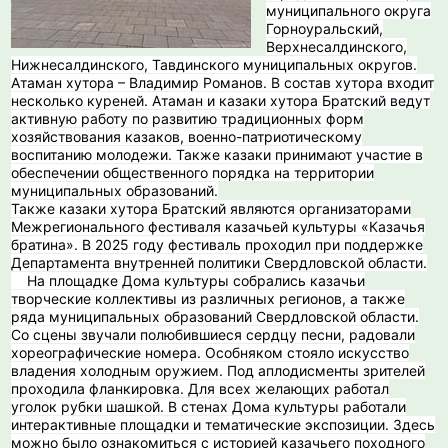
муниципального округа
Горноуральский,
Верхнесалдинского,
Нижнесалдинского, Тавдинского муниципальных округов.
Атаман хутора – Владимир Романов. В состав хутора входит
несколько куреней. Атаман и казаки хутора Братский ведут
активную работу по развитию традиционных форм
хозяйствования казаков, военно-патриотическому
воспитанию молодежи. Также казаки принимают участие в
обеспечении общественного порядка на территории
муниципальных образований.
Также казаки хутора Братский являются организаторами
Межрегионального фестиваля казачьей культуры «Казачья
братина». В 2025 году фестиваль проходил при поддержке
Департамента внутренней политики Свердловской области.
На площадке Дома культуры собрались казачьи
творческие коллективы из различных регионов, а также
ряда муниципальных образований Свердловской области.
Со сцены звучали полюбившиеся сердцу песни, радовали
хореографические номера. Особняком стояло искусство
владения холодным оружием. Под аплодисменты зрителей
проходила фланкировка. Для всех желающих работал
уголок рубки шашкой. В стенах Дома культуры работали
интерактивные площадки и тематические экспозиции. Здесь
можно было ознакомиться с историей казачьего походного