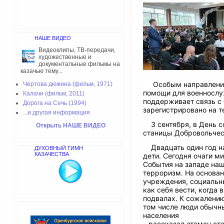
НАШЕ ВИДЕО
Видеоклипы, ТВ-передачи,
художественные и
документальные фильмы на
казачью тему...
️ Особым направление
Чертова дюжина (фильм, 1971)
помощи для военнослу
Калачи (фильм, 2011)
поддерживает связь с
Дорога на Сечь (1994)
зарегистрировано на т
...и другая информация
3 сентября, в День с
Открыть НАШЕ ВИДЕО
станицы Добровольческ
️ Двадцать один год н
ДУХОВНЫЙ ГИМН
КАЗАЧЕСТВА
дети. Сегодня очаги м
События на западе наш
терроризм. На основа
учреждения, социальны
как себя вести, когда
подвалах. К сожалению
том числе люди обычны
населения
– рассказал атаман ст