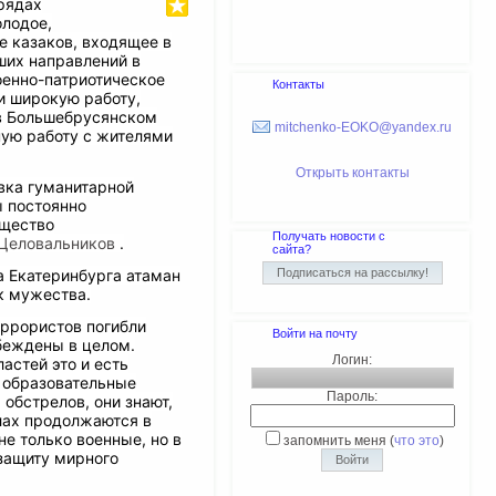
рядах
олодое,
 казаков, входящее в
ших направлений в
оенно-патриотическое
Контакты
и широкую работу,
в Большебрусянском
mitchenko-EOKO@yandex.ru
ную работу с жителями
Открыть контакты
вка гуманитарной
 постоянно
бщество
Получать новости с
Целовальников
.
сайта?
 Екатеринбурга атаман
к мужества.
еррористов погибли
Войти на почту
беждены в целом.
Логин:
астей это и есть
 образовательные
Пароль:
обстрелов, они знают,
олах продолжаются в
не только военные, но в
запомнить меня
(
что это
)
 защиту мирного