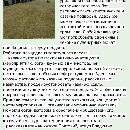
уральской сосновой рощи, возле
исторического села Лая
расположились крестьянские и
казачье подворья. Здесь же
можно было познакомиться с
выставкой мастеров кузнечного
промысла. Любой желающий
мог попробовать свои силы в
чеканке сувенирных монет,
приобщиться к труду предков.
Работала площадка литературного квеста.
Казаки хутора Братский активно участвуют в
мероприятиях, организуемых администрацией
муниципального округа Горноуральский. Большой интерес
всегда вызывают события в сфере культуры. Здесь мы
можем расположить казачье подворье, рассказать о
казачестве, продемонстрировать казачью удаль,
поделиться культурным наследием предков. Этот фестиваль
впервые организован в нашем муниципальном образовании.
Приняли самое активное участие в открытии, концертной
части мероприятия. Организовали мобильную выставку.
Помогли организаторам в обеспечении общественного
порядка. Будем продолжать деятельность по популяризации
казачьей культуры на территории родного края
- рассказал атаман хутора Братский, есаул Владимир