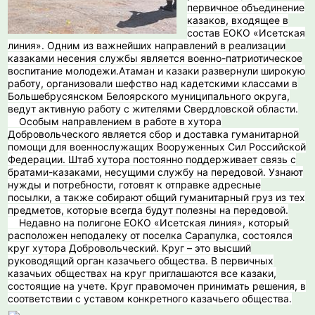
первичное объединение
казаков, входящее в
состав ЕОКО «Исетская
линия». Одним из важнейших направлений в реализации
казаками несения службы является военно-патриотическое
воспитание молодежи.Атаман и казаки развернули широкую
работу, организовали шефство над кадетскими классами в
Большебрусянском Белоярского муниципального округа,
ведут активную работу с жителями Свердловской области.
Особым направлением в работе в хутора
Добровольческого является сбор и доставка гуманитарной
помощи для военнослужащих Вооруженных Сил Российской
Федерации. Штаб хутора постоянно поддерживает связь с
братами-казаками, несущими службу на передовой. Узнают
нужды и потребности, готовят к отправке адресные
посылки, а также собирают общий гуманитарный груз из тех
предметов, которые всегда будут полезны на передовой.
Недавно на полигоне ЕОКО «Исетская линия», который
расположен неподалеку от поселка Сарапулка, состоялся
круг хутора Добровольческий. Круг – это высший
руководящий орган казачьего общества. В первичных
казачьих обществах на круг приглашаются все казаки,
состоящие на учете. Круг правомочен принимать решения, в
соответствии с уставом конкретного казачьего общества.