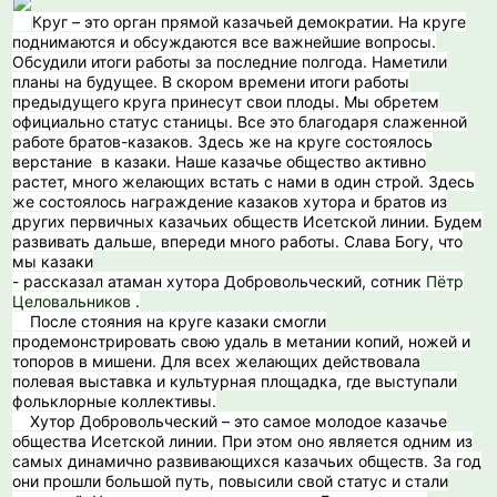
️Круг – это орган прямой казачьей демократии. На круге
поднимаются и обсуждаются все важнейшие вопросы.
Обсудили итоги работы за последние полгода. Наметили
планы на будущее. В скором времени итоги работы
предыдущего круга принесут свои плоды. Мы обретем
официально статус станицы. Все это благодаря слаженной
работе братов-казаков. Здесь же на круге состоялось
верстание в казаки. Наше казачье общество активно
растет, много желающих встать с нами в один строй. Здесь
же состоялось награждение казаков хутора и братов из
других первичных казачьих обществ Исетской линии. Будем
развивать дальше, впереди много работы. Слава Богу, что
мы казаки
- рассказал атаман хутора Добровольческий, сотник
Пётр
Целовальников
.
После стояния на круге казаки смогли
продемонстрировать свою удаль в метании копий, ножей и
топоров в мишени. Для всех желающих действовала
полевая выставка и культурная площадка, где выступали
фольклорные коллективы.
️ Хутор Добровольческий – это самое молодое казачье
общества Исетской линии. При этом оно является одним из
самых динамично развивающихся казачьих обществ. За год
они прошли большой путь, повысили свой статус и стали