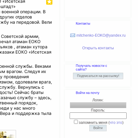
О «Исетская
рштадт»
 военной операции. В
других отделов
ужбу на передовой. Вели
Контакты
mitchenko-EOKO@yandex.ru
Советской армии,
речал атаман ЕОКО
ьяков , атаман хутора
Открыть контакты
 казаки ЕОКО «Исетская
военной службы. Веками
Получать новости с
сайта?
ым врагом. Следуя их
ну проведения
измом, одолевали врага,
 службу. Вернулись с
дость! Сейчас браты
Войти на почту
казачью службу – здесь,
Логин:
твенный порядок,
еди у нас много
Пароль:
 Вера и поддержка тыла
запомнить меня
(
что это
)