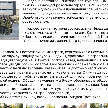
Недавно состоялось знаковое событие для ЕОК
линия» - казаки-добровольцы отряда БАРС-6 «Фо
вернулись домой из зоны проведения специальной
течение полугода казаки-исетцы и представители 
Оренбургского казачьего войска несли ратную сл
борьбу со злом.
Торжественная встреча состоялась на Площади 
около мемориала «Черный тюльпан». Казаков вст
«Исетская линия», казачий полковник Андрей Трет
"Добровольческий", сотник Пётр Целовальников и
с казаков, мы встречали наших героев, вернувшихся с несения 
тную службу, защищали рубежи Родины, сражались с вероломн
адиции предков наши братья, полгода назад, направились в зо
перации для борьбы со злом. Они героически сражались с фаш
с честью вели наступление. Казаки-исетцы достойно несли свою
авсегда вписаны в славную летопись Отечества. Они - наша гор
ск для того, чтобы вновь встать в строй, для того чтобы нести 
алой родины. Объединив усилия, мы будем обеспечивать общес
анитарной помощи, воспитывать подрастающее поколение. Впер
вья нашим казакам-защитникам, пусть их дух и силы укрепляет
честву, казачеству и Вере Православной,
КО «Исетская линия», казачий полковник Андрей Третьяков.