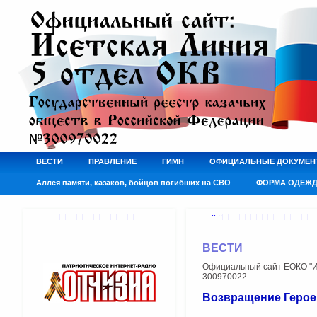
ВЕСТИ
ПРАВЛЕНИЕ
ГИМН
ОФИЦИАЛЬНЫЕ ДОКУМЕН
Аллея памяти, казаков, бойцов погибших на СВО
ФОРМА ОДЕЖ
:: ::
ВЕСТИ
Официальный сайт ЕОКО "Ис
300970022
Возвращение Герое