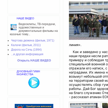
НАШЕ ВИДЕО
Видеоклипы, ТВ-передачи,
художественные и
документальные фильмы на
казачью тему...
Чертова дюжина (фильм, 1971)
линия».
Калачи (фильм, 2011)
Дорога на Сечь (1994)
️ Как и заведено у на
...и другая информация
наши предки несли ра
примеру и соблюдая тр
Открыть НАШЕ ВИДЕО
специальной военной о
отражали его натиск, 
ДУХОВНЫЙ ГИМН
наградами. Их имена н
КАЗАЧЕСТВА
возьмут небольшой отпу
на территории своей м
осуществлять сбор гум
работы. Дай Бог здоро
на благо служению Оте
- рассказал атаман ЕО