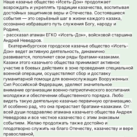
Наше казачье общество «Исеть-Дон» продолжает
возрождать и укреплять традиции казачества, воспитывая
достойных защитников веры и Отечества. Состоявшиеся
события — это серьёзный шаг в жизни каждого казака,
осознанно избравшего путь служения Богу, народу и
Родине,
- рассказал атаман ЕГКО «Исеть-Дон», войсковой старшина
Андрей Неведров.
️ Екатеринбургское городское казачье общество «Исеть-
Дон» ведет активную деятельность, динамично
развивается, пополняет свои ряды братами-казаками.
Казаки этого казачьего общества принимают активное
участие в боевых действиях в зоне проведения специальной
военной операции, осуществляют сбор и доставку
гуманитарной помощи для военнослужащих Вооруженных
Сил Российской Федерации, уделяют значительное
внимание организации военно-патриотического воспитания
молодежи и обеспечении общественного порядка. Любо
видеть такую деятельную казачью первичную организацию.
И особенно рад, что она прирастает братами-казаками. От
всей души поздравляю атамана казачьего общества Андрея
Неведрова и все честное казачество с этим знаковым
событием. Желаю продолжать также достойно и
плодотворно служить на благо Отечеству, казачеству и вере
православной,