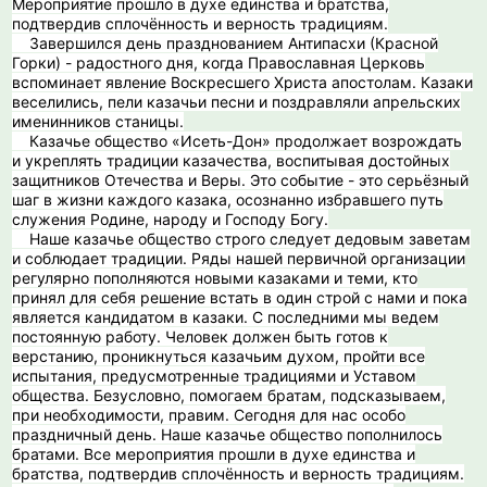
Мероприятие прошло в духе единства и братства,
подтвердив сплочённость и верность традициям.
Завершился день празднованием Антипасхи (Красной
Горки) - радостного дня, когда Православная Церковь
вспоминает явление Воскресшего Христа апостолам. Казаки
веселились, пели казачьи песни и поздравляли апрельских
именинников станицы.
Казачье общество «Исеть-Дон» продолжает возрождать
и укреплять традиции казачества, воспитывая достойных
защитников Отечества и Веры. Это событие - это серьёзный
шаг в жизни каждого казака, осознанно избравшего путь
служения Родине, народу и Господу Богу.
️ Наше казачье общество строго следует дедовым заветам
и соблюдает традиции. Ряды нашей первичной организации
регулярно пополняются новыми казаками и теми, кто
принял для себя решение встать в один строй с нами и пока
является кандидатом в казаки. С последними мы ведем
постоянную работу. Человек должен быть готов к
верстанию, проникнуться казачьим духом, пройти все
испытания, предусмотренные традициями и Уставом
общества. Безусловно, помогаем братам, подсказываем,
при необходимости, правим. Сегодня для нас особо
праздничный день. Наше казачье общество пополнилось
братами. Все мероприятия прошли в духе единства и
братства, подтвердив сплочённость и верность традициям.