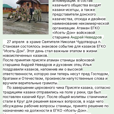
агломерации. В состав
казачьего общества входят
казаки-исетцы, а также
представители донского
казачества, отсюда и двойное
наименование некоммерческой
организации. Атаман ЕГКО
«Исеть-Дон» войсковой
старшина
Андрей Неведров
.
27 апреля в храме Святителя Николая Чудотворца п.
Становая состоялось знаковое событие для казаков ЕГКО
"Исеть-Дон". Этот день стал важным этапом в жизни
новоиспеченных казаков.
После принятия присяги атаман станицы войсковой
старшина Андрей Неведров и духовник отец Илья
поздравили казаков, напомнив им о высокой
ответственности, которую они теперь несут пред Господом,
братами и Отечеством, произнесли напутственные слова и
вручили верительные грамоты.
По завершении церковного чина Присяги казака, согласно
традициям казаки отправились на поле у реки, где был
поставлен казачий Круг. После общей молитвы станичники
стали в Круг для решения важных вопросов, в ходе чего
обсуждены рабочие вопросы станицы, принято решение по
назначению на должности в ЕГКО «Исеть-Дон».