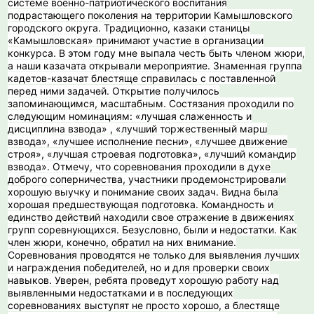
системе военно-патриотического воспитания
подрастающего поколения на территории Камышловского
городского округа. Традиционно, казаки станицы
«Камышловская» принимают участие в организации
конкурса. В этом году мне выпала честь быть членом жюри,
а наши казачата открывали мероприятие. Знаменная группа
кадетов-казачат блестяще справилась с поставленной
перед ними задачей. Открытие получилось
запоминающимся, масштабным. Состязания проходили по
следующим номинациям: «лучшая слаженность и
дисциплина взвода» , «лучший торжественный марш
взвода», «лучшее исполнение песни», «лучшее движение
строя», «лучшая строевая подготовка», «лучший командир
взвода». Отмечу, что соревнования проходили в духе
доброго соперничества, участники продемонстрировали
хорошую выучку и понимание своих задач. Видна была
хорошая предшествующая подготовка. Командность и
единство действий находили свое отражение в движениях
групп соревнующихся. Безусловно, были и недостатки. Как
член жюри, конечно, обратил на них внимание.
Соревнования проводятся не только для выявления лучших
и награждения победителей, но и для проверки своих
навыков. Уверен, ребята проведут хорошую работу над
выявленными недостатками и в последующих
соревнованиях выступят не просто хорошо, а блестяще