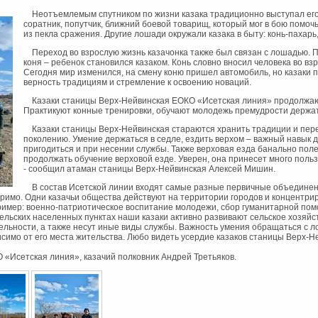
Неотъемлемым спутником по жизни казака традиционно выступал его
соратник, попутчик, ближний боевой товарищ, который мог в бою помоч
из пекла сражения. Другие лошади окружали казака в быту: конь-пахарь,
Переход во взрослую жизнь казачонка также был связан с лошадью. 
коня – ребенок становился казаком. Конь словно вносил человека во вз
Сегодня мир изменился, на смену коню пришел автомобиль, но казаки
верность традициям и стремление к освоению новаций.
Казаки станицы Верх-Нейвинская ЕОКО «Исетская линия» продолжаю
Практикуют конные тренировки, обучают молодежь премудрости держат
Казаки станицы Верх-Нейвинская стараются хранить традиции и пер
поколению. Умение держаться в седле, ездить верхом – важный навык д
пригодиться и при несении службы. Также верховая езда банально пол
продолжать обучение верховой езде. Уверен, она принесет много польз
- сообщил атаман станицы Верх-Нейвинская Алексей Мишин.
В состав Исетской линии входят самые разные первичные объединени
оримо. Одни казачьи общества действуют на территории городов и концентри
ример: военно-патриотическое воспитание молодежи, сбор гуманитарной по
ельских населенных пунктах наши казаки активно развивают сельское хозяйс
льности, а также несут иные виды службы. Важность умения обращаться с 
исимо от его места жительства. Любо видеть усердие казаков станицы Верх-Н
 «Исетская линия», казачий полковник Андрей Третьяков.