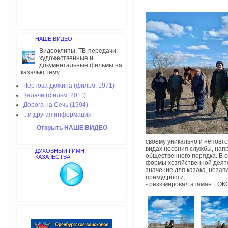
НАШЕ ВИДЕО
Видеоклипы, ТВ-передачи,
художественные и
документальные фильмы на
казачью тему...
Чертова дюжина (фильм, 1971)
Калачи (фильм, 2011)
Дорога на Сечь (1994)
...и другая информация
Открыть НАШЕ ВИДЕО
своему уникально и неповт
видах несения службы, нап
ДУХОВНЫЙ ГИМН
общественного порядка. В с
КАЗАЧЕСТВА
формы хозяйственной деяте
значение для казака, незав
премудрости,
- резюмировал атаман ЕОКО