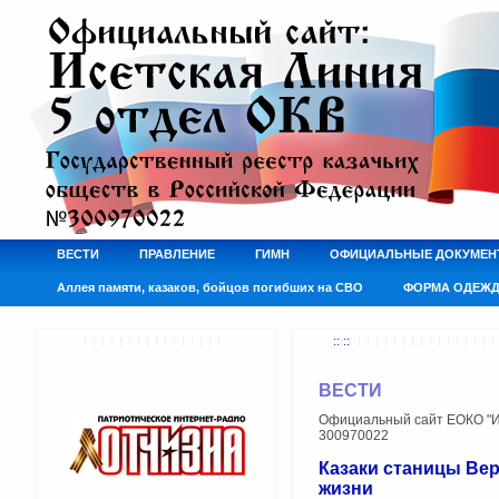
ВЕСТИ
ПРАВЛЕНИЕ
ГИМН
ОФИЦИАЛЬНЫЕ ДОКУМЕН
Аллея памяти, казаков, бойцов погибших на СВО
ФОРМА ОДЕЖ
:: ::
ВЕСТИ
Официальный сайт ЕОКО "Ис
300970022
Казаки станицы Ве
жизни