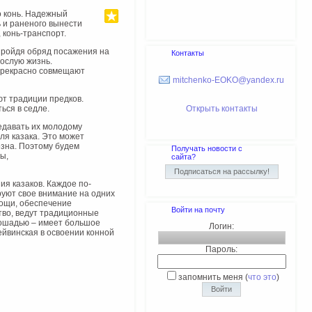
 конь. Надежный
ь и раненого вынести
 конь-транспорт.
Пройдя обряд посажения на
Контакты
рослую жизнь.
 прекрасно совмещают
mitchenko-EOKO@yandex.ru
т традиции предков.
ься в седле.
Открыть контакты
едавать их молодому
ля казака. Это может
езна. Поэтому будем
Получать новости с
ы,
сайта?
я казаков. Каждое по-
руют свое внимание на одних
мощи, обеспечение
Войти на почту
тво, ведут традиционные
лошадью – имеет большое
Логин:
ейвинская в освоении конной
Пароль:
запомнить меня
(
что это
)