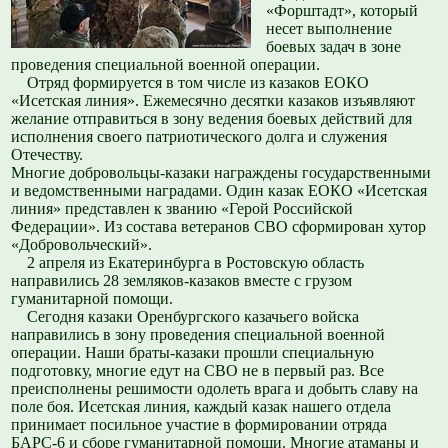
«Форштадт», который
несет выполнение
боевых задач в зоне
проведения специальной военной операции.
Отряд формируется в том числе из казаков ЕОКО
«Исетская линия». Ежемесячно десятки казаков изъявляют
желание отправиться в зону ведения боевых действий для
исполнения своего патриотического долга и служения
Отечеству.
Многие добровольцы-казаки награждены государственными
и ведомственными наградами. Один казак ЕОКО «Исетская
линия» представлен к званию «Герой Российской
Федерации». Из состава ветеранов СВО сформирован хутор
«Добровольческий».
2 апреля из Екатеринбурга в Ростовскую область
направились 28 земляков-казаков вместе с грузом
гуманитарной помощи.
Сегодня казаки Оренбургского казачьего войска
направились в зону проведения специальной военной
операции. Наши браты-казаки прошли специальную
подготовку, многие едут на СВО не в первый раз. Все
преисполнены решимости одолеть врага и добыть славу на
поле боя. Исетская линия, каждый казак нашего отдела
принимает посильное участие в формировании отряда
БАРС-6 и сборе гуманитарной помощи. Многие атаманы и