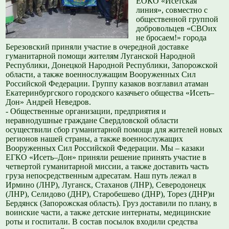
ЕОКО «Исетская
линия», совместно с
общественной группой
добровольцев «СВОих
не бросаем!» города
Березовский приняли участие в очередной доставке
гуманитарной помощи жителям Луганской Народной
Республики, Донецкой Народной Республики, Запорожской
области, а также военнослужащим Вооруженных Сил
Российской Федерации. Группу казаков возглавил атаман
Екатеринбургского городского казачьего общества «Исеть–
Дон» Андрей Неведров.
- Общественные организации, предприятия и
неравнодушные граждане Свердловской области
осуществили сбор гуманитарной помощи для жителей новых
регионов нашей страны, а также военнослужащих
Вооруженных Сил Российской Федерации. Мы – казаки
ЕГКО «Исеть–Дон» приняли решение принять участие в
четвертой гуманитарной миссии, а также доставить часть
груза непосредственным адресатам. Наш путь лежал в
Ирмино (ЛНР), Луганск, Стаханов (ЛНР), Северодонецк
(ЛНР), Селидово (ДНР), Старобешево (ДНР), Торез (ДНР)и
Бердянск (Запорожская область). Груз доставили по плану, в
воинские части, а также детские интернаты, медицинские
роты и госпитали. В состав посылок входили средства