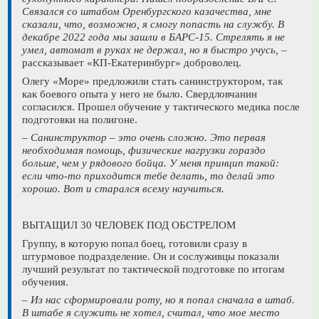
Связался со штабом Оренбургского казачества, мне
сказали, что, возможно, я смогу попасть на службу. В
декабре 2022 года мы зашли в БАРС-15. Стрелять я не
умел, автомат в руках не держал, но я быстро учусь,
–
рассказывает «КП-Екатеринбург» доброволец.
Олегу «Море» предложили стать санинструктором, так
как боевого опыта у него не было. Свердловчанин
согласился. Прошел обучение у тактического медика после
подготовки на полигоне.
– Санинструктор – это очень сложно. Это первая
необходимая помощь, физические нагрузки гораздо
больше, чем у рядового бойца. У меня принцип такой:
если что-то приходится тебе делать, то делай это
хорошо. Вот и старался всему научиться.
ВЫТАЩИЛ 30 ЧЕЛОВЕК ПОД ОБСТРЕЛОМ
Группу, в которую попал боец, готовили сразу в
штурмовое подразделение. Он и сослуживцы показали
лучший результат по тактической подготовке по итогам
обучения.
– Из нас сформировали роту, но я попал сначала в штаб.
В штабе я служить не хотел, считал, что мое место