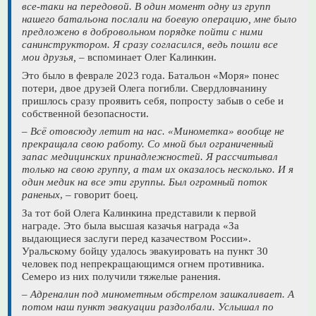
все-таки на передовой. В один момент одну из групп
нашего батальона послали на боевую операцию, мне было
предложено в добровольном порядке пойти с ними
санинструктором. Я сразу согласился, ведь пошли все
мои друзья,
– вспоминает Олег Калинкин.
Это было в феврале 2023 года. Батальон «Моря» понес
потери, двое друзей Олега погибли. Свердловчанину
пришлось сразу проявить себя, попросту забыв о себе и
собственной безопасности.
– Всё отовсюду летит на нас. «Минометка» вообще не
прекращала свою работу. Со мной был ограниченный
запас медицинских принадлежностей. Я рассчитывал
только на свою группу, а там их оказалось несколько. И я
один медик на все эти группы. Был огромный поток
раненых
, – говорит боец.
За тот бой Олега Калинкина представили к первой
награде. Это была высшая казачья награда «За
выдающиеся заслуги перед казачеством России».
Уральскому бойцу удалось эвакуировать на пункт 30
человек под непрекращающимся огнем противника.
Семеро из них получили тяжелые ранения.
– Адреналин под минометным обстрелом зашкаливает. А
потом наш пункт эвакуации раздолбали. Услышал по