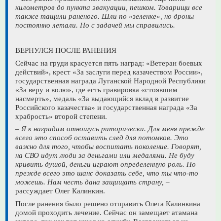
километров до пункта эвакуации, пешком. Товарищи все
также тащили раненого. Шли по «зеленке», но дроны
постоянно летали. Но с задачей мы справились.
ВЕРНУЛСЯ ПОСЛЕ РАНЕНИЯ
Сейчас на груди красуется пять наград: «Ветеран боевых
действий», крест «За заслуги перед казачеством России»,
государственная награда Луганской Народной Республики
«За веру и волю», где есть гравировка «стоявшим
насмерть», медаль «За выдающийся вклад в развитие
Российского казачества» и государственная награда «За
храбрость» второй степени.
– Я к наградам отношусь риторически. Для меня прежде
всего это способ оставить след для потомков. Это
важно для того, чтобы воспитать поколение. Говорят,
на СВО идут люди за деньгами или медалями. Не буду
кривить душой, деньги играют определенную роль. Но
прежде всего это шанс доказать себе, что ты что-то
можешь. Нам честь дана защищать страну,
–
рассуждает Олег Калинкин.
После ранения было решено отправить Олега Калинкина
домой проходить лечение. Сейчас он замещает атамана