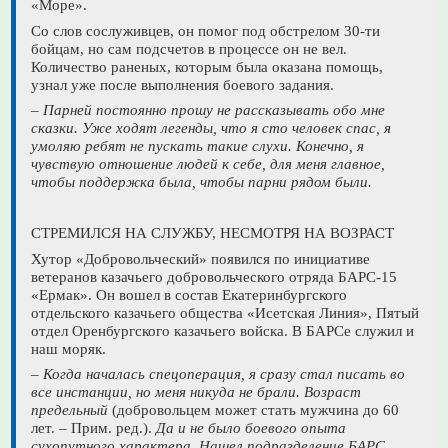
«Море».
Со слов сослуживцев, он помог под обстрелом 30-ти
бойцам, но сам подсчетов в процессе он не вел.
Количество раненых, которым была оказана помощь,
узнал уже после выполнения боевого задания.
– Парней постоянно прошу не рассказывать обо мне
сказки. Уже ходят легенды, что я сто человек спас, я
умоляю ребят не пускать такие слухи. Конечно, я
чувствую отношение людей к себе, для меня главное,
чтобы поддержка была, чтобы парни рядом были.
СТРЕМИЛСЯ НА СЛУЖБУ, НЕСМОТРЯ НА ВОЗРАСТ
Хутор «Добровольческий» появился по инициативе
ветеранов казачьего добровольческого отряда БАРС-15
«Ермак». Он вошел в состав Екатеринбургского
отдельского казачьего общества «Исетская Линия», Пятый
отдел Оренбургского казачьего войска. В БАРСе служил и
наш моряк.
– Когда началась спецоперация, я сразу стал писать во
все инстанции, но меня никуда не брали. Возраст
предельный
(добровольцем может стать мужчина до 60
лет. – Прим. ред.).
Да и не было боевого опыта
сухопутного характера. Нашел подразделение БАРС.