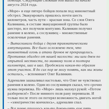
помощи. Следующий сложный бой выпал на начало
августа 2024 года.
«Море» и еще пятеро бойцов попали под минометный
обстрел. Эвакуировать пришлось почти шесть
километров, часть пути – красная зона. Со слов Олега
Калинкина, в составе эвакуационной группы было
шестеро, все получили контузию. Калинкин получил
ранение в колено, а сослуживец – множественные
осколочные ранения.
– Вытаскивали бойца с двумя травматическими
ампутациями. Все было осложнено тем, что
минометный огонь и атаки дронов не прекращались.
Противник обалдел от нашей наглости: мы шли днем по
отрытой местности, по минному полю в полтора
километра, шаг в шаг. Пробежали каким-то образом
этот участок. Я до сих пор не могу понять, как мы живы
остались,
– вспоминает Олег Калинкин.
Адреналин зашкаливал настолько, что Олег не чувствовал
ранения в колено. Один из сослуживцев сказал, что срочно
нужна перевязка. Но «Море» лишь махнул рукой: «Потом
разберемся!» После минного поля рану перевязали. И
только после этого он потерял возможность двигать ногой
– «электричество кончилось», адреналин спал.
– Все равно пришлось как-то доковылять еще пять