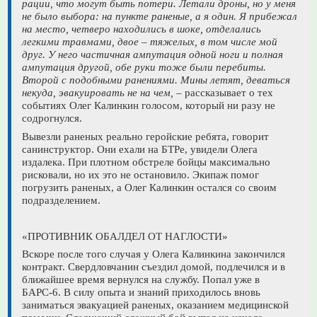
рации, что могут быть потери. Летали дроны, но у меня
не было выбора: на пункте раненые, а я один. Я прибежал
на место, четверо находились в шоке, отделались
легкими травмами, двое – тяжелых, в том числе мой
друг. У него частичная ампутация одной ноги и полная
ампутация другой, обе руки тоже были перебиты.
Второй с подобными ранениями. Мины летят, деваться
некуда, эвакуировать не на чем,
– рассказывает о тех
событиях Олег Калинкин голосом, который ни разу не
содрогнулся.
Вывезли раненых реально геройские ребята, говорит
санинструктор. Они ехали на БТРе, увидели Олега
издалека. При плотном обстреле бойцы максимально
рисковали, но их это не остановило. Экипаж помог
погрузить раненых, а Олег Калинкин остался со своим
подразделением.
«ПРОТИВНИК ОБАЛДЕЛ ОТ НАГЛОСТИ»
Вскоре после того случая у Олега Калинкина закончился
контракт. Свердловчанин съездил домой, подлечился и в
ближайшее время вернулся на службу. Попал уже в
БАРС-6. В силу опыта и знаний приходилось вновь
заниматься эвакуацией раненых, оказанием медицинской