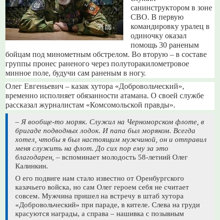
санинструктором в зоне
СВО. В первую
командировку уралец в
одиночку оказал
помощь 30 раненым
бойцам под минометным обстрелом. Во вторую – в составе
группы пронес раненого через полуторакилометровое
минное поле, будучи сам раненым в ногу.
Олег Евгеньевич – казак хутора «Добровольческий»,
временно исполняет обязанности атамана. О своей службе
рассказал журналистам «Комсомольской правды».
– Я вообще-то моряк. Служил на Черноморском флоте, в
бригаде подводных лодок. И папа был моряком. Всегда
хотел, чтобы я был настоящим мужчиной, он и отправил
меня служить на флот. До сих пор ему за это
благодарен,
– вспоминает молодость 58-летний Олег
Калинкин.
О его подвиге нам стало известно от Оренбургского
казачьего войска, но сам Олег героем себя не считает
совсем. Мужчина пришел на встречу в штаб хутора
«Добровольческий» при параде, в кителе. Слева на груди
красуются награды, а справа – нашивка с позывным