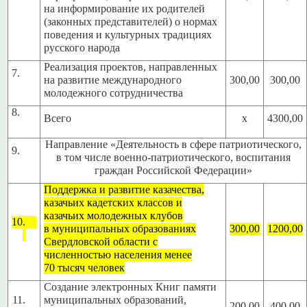
на информирование их родителей
(законных представителей) о нормах
поведения и культурных традициях
русского народа
Реализация проектов, направленных
7.
на развитие международного
300,00
300,00
молодежного сотрудничества
8.
Всего
х
4300,00
Направление «Деятельность в сфере патриотического,
9.
в том числе военно-патриотического, воспитания
граждан Российской Федерации»
Поддержка и развитие казачества,
казачьих кадетских классов и
казачьих молодежных клубов
10.
в муниципальных образованиях
300,00
1200,00
Свердловской области с
численностью населения менее
70 тысяч человек
Создание электронных Книг памяти
11.
муниципальных образований,
200,00
400,00