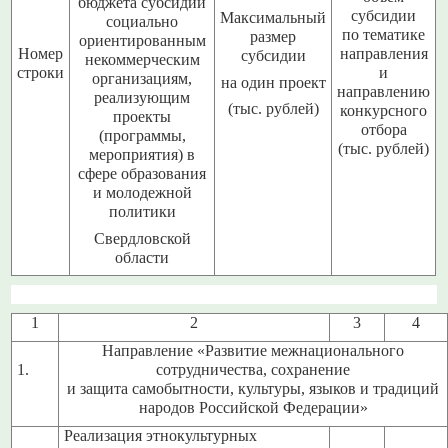
бюджета субсидий
субсидии
Максимальный
социально
по тематике
размер
ориентированным
Номер
направления
субсидии
некоммерческим
строки
и
организациям,
на один проект
направлению
реализующим
(тыс. рублей)
конкурсного
проекты
отбора
(программы,
(тыс. рублей)
мероприятия) в
сфере образования
и молодежной
политики
Свердловской
области
1
2
3
4
Направление «Развитие межнационального
1.
сотрудничества, сохранение
и защита самобытности, культуры, языков и традиций
народов Российской Федерации»
Реализация этнокультурных