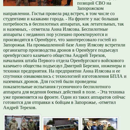
позиций СВО на
Запорожском
направлении. Гостья провела ряд встреч, в том числе со
студентами и казаками города. - На фронте у нас большая
потребность в беспилотных аппаратах, как летательных, так
и наземных, - отметила Анна Илясова. Беспилотные
аппараты с недавних пор успешно проектируются и
производятся в Оренбурге, что заинтересовало гостей из
Запорожья. На промышленной базе Анну Илясову встретили
организатор производства дронов в Оренбурге подъесаул
оренбургского казачьего общества Андрей Терехов,
начальник штаба Первого отдела Оренбургского войскового
казачьего общества подъесаул Дмитрий Березин, инженеры и
техники предприятия. На предприятии Анна Илясова и ее
спутники ознакомились с технологией изготовления БПЛА и
наземных дронов. Для гостей были проведены
показательные испытания гусеничного беспилотного
аппарата для ведения боевых действий в поле. - Эта техника
уже применяется на фронте. Один из таких аппаратов сейчас
готовится для отправки к бойцам в Запорожье, -отметил
Андрей Терехов.