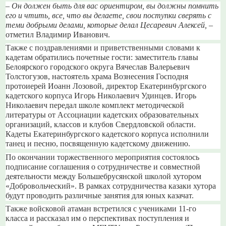
– Он должен быть для вас ориентиром, вы должны помнить
его и чтить, все, что вы делаете, свои поступки сверять с
теми добрыми делами, которые делал Цесаревич Алексей,
–
отметил Владимир Иванович.
Также с поздравлениями и приветственными словами к
кадетам обратились почетные гости: заместитель главы
Белоярского городского округа Вячеслав Валерьевич
Толстогузов, настоятель храма Вознесения Господня
протоиерей Иоанн Лозовой, директор Екатеринбургского
кадетского корпуса Игорь Николаевич Удинцев. Игорь
Николаевич передал школе комплект методической
литературы от Ассоциации кадетских образовательных
организаций, классов и клубов Свердловской области.
Кадеты Екатеринбургского кадетского корпуса исполнили
танец и песню, посвященную кадетскому движению.
По окончании торжественного мероприятия состоялось
подписание соглашения о сотрудничестве и совместной
деятельности между Большебрусянской школой хутором
«Добровольческий». В рамках сотрудничества казаки хутора
будут проводить различные занятия для юных казачат.
Также войсковой атаман встретился с учениками 11-го
класса и рассказал им о перспективах поступления и