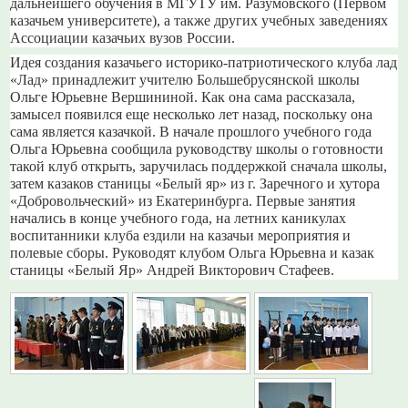
дальнейшего обучения в МГУТУ им. Разумовского (Первом
казачьем университете), а также других учебных заведениях
Ассоциации казачьих вузов России.
Идея создания казачьего историко-патриотического клуба лад
«Лад» принадлежит учителю Большебрусянской школы
Ольге Юрьевне Вершининой. Как она сама рассказала,
замысел появился еще несколько лет назад, поскольку она
сама является казачкой. В начале прошлого учебного года
Ольга Юрьевна сообщила руководству школы о готовности
такой клуб открыть, заручилась поддержкой сначала школы,
затем казаков станицы «Белый яр» из г. Заречного и хутора
«Добровольческий» из Екатеринбурга. Первые занятия
начались в конце учебного года, на летних каникулах
воспитанники клуба ездили на казачьи мероприятия и
полевые сборы. Руководят клубом Ольга Юрьевна и казак
станицы «Белый Яр» Андрей Викторович Стафеев.