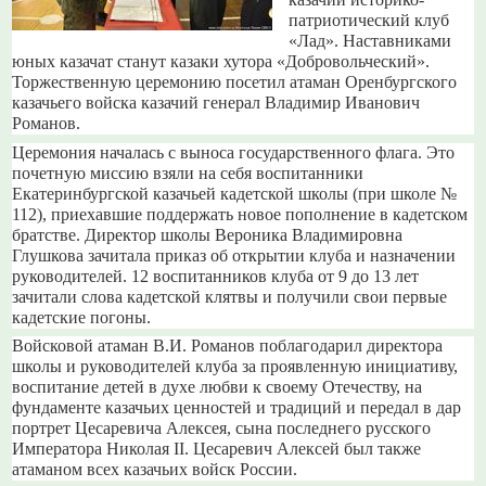
казачий историко-
патриотический клуб
«Лад». Наставниками
юных казачат станут казаки хутора «Добровольческий».
Торжественную церемонию посетил атаман Оренбургского
казачьего войска казачий генерал Владимир Иванович
Романов.
Церемония началась с выноса государственного флага. Это
почетную миссию взяли на себя воспитанники
Екатеринбургской казачьей кадетской школы (при школе №
112), приехавшие поддержать новое пополнение в кадетском
братстве. Директор школы Вероника Владимировна
Глушкова зачитала приказ об открытии клуба и назначении
руководителей. 12 воспитанников клуба от 9 до 13 лет
зачитали слова кадетской клятвы и получили свои первые
кадетские погоны.
Войсковой атаман В.И. Романов поблагодарил директора
школы и руководителей клуба за проявленную инициативу,
воспитание детей в духе любви к своему Отечеству, на
фундаменте казачьих ценностей и традиций и передал в дар
портрет Цесаревича Алексея, сына последнего русского
Императора Николая II. Цесаревич Алексей был также
атаманом всех казачьих войск России.