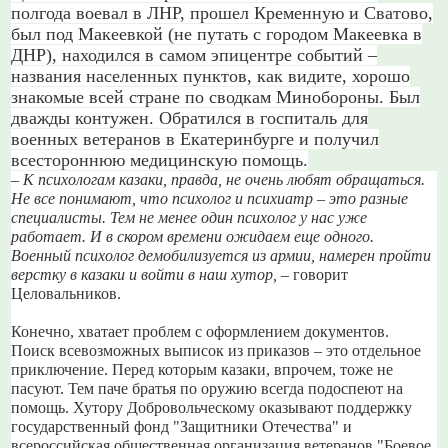
полгода воевал в ЛНР, прошел Кременную и Сватово,
был под Макеевкой (не путать с городом Макеевка в
ДНР), находился в самом эпицентре событий –
названия населенных пунктов, как видите, хорошо
знакомые всей стране по сводкам Минобороны. Был
дважды контужен. Обратился в госпиталь для
военных ветеранов в Екатеринбурге и получил
всестороннюю медицинскую помощь.
– К психологам казаки, правда, не очень любят обращаться.
Не все понимают, что психолог и психиатр – это разные
специалисты. Тем не менее один психолог у нас уже
работает. И в скором времени ожидаем еще одного.
Военный психолог демобилизуется из армии, намерен пройти
верстку в казаки и войти в наш хутор,
– говорит
Целовальников.
Конечно, хватает проблем с оформлением документов.
Поиск всевозможных выписок из приказов – это отдельное
приключение. Перед которым казаки, впрочем, тоже не
пасуют. Тем паче братья по оружию всегда подоспеют на
помощь. Хутору Добровольческому оказывают поддержку
государственный фонд "Защитники Отечества" и
всероссийская общественная организация ветеранов "Боевое