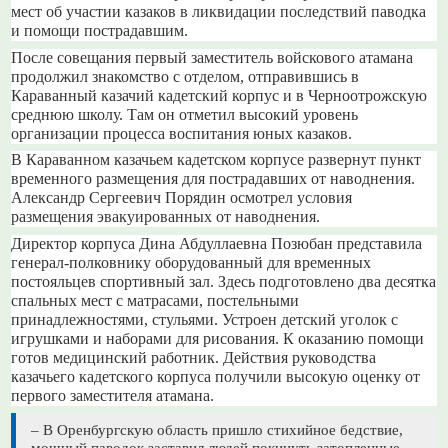
мест об участии казаков в ликвидации последствий паводка
и помощи пострадавшим.
После совещания первый заместитель войскового атамана
продолжил знакомство с отделом, отправившись в
Караванный казачий кадетский корпус и в Черноотрожскую
среднюю школу. Там он отметил высокий уровень
организации процесса воспитания юных казаков.
В Караванном казачьем кадетском корпусе развернут пункт
временного размещения для пострадавших от наводнения.
Александр Сергеевич Порядин осмотрел условия
размещения эвакуированных от наводнения.
Директор корпуса Дина Абдуллаевна Позюбан представила
генерал-полковнику оборудованный для временных
постояльцев спортивный зал. Здесь подготовлено два десятка
спальных мест с матрасами, постельными
принадлежностями, стульями. Устроен детский уголок с
игрушками и наборами для рисования. К оказанию помощи
готов медицинский работник. Действия руководства
казачьего кадетского корпуса получили высокую оценку от
первого заместителя атамана.
– В Оренбургскую область пришло стихийное бедствие,
мощный паводок заставил людей покинуть затопленные