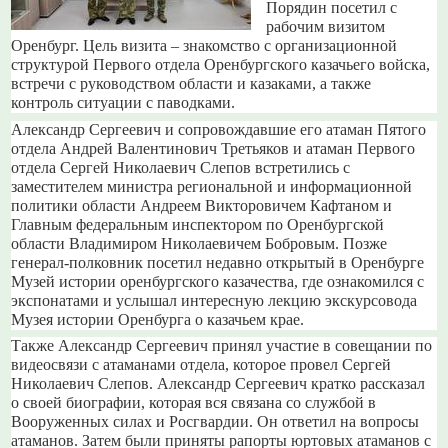
Порядин посетил с
рабочим визитом
Оренбург. Цель визита – знакомство с организационной
структурой Первого отдела Оренбургского казачьего войска,
встречи с руководством области и казаками, а также
контроль ситуации с паводками.
Александр Сергеевич и сопровождавшие его атаман Пятого
отдела Андрей Валентинович Третьяков и атаман Первого
отдела Сергей Николаевич Слепов встретились с
заместителем министра региональной и информационной
политики области Андреем Викторовичем Кафтаном и
Главным федеральным инспектором по Оренбургской
области Владимиром Николаевичем Бобровым. Позже
генерал-полковник посетил недавно открытый в Оренбурге
Музей истории оренбургского казачества, где ознакомился с
экспонатами и услышал интересную лекцию экскурсовода
Музея истории Оренбурга о казачьем крае.
Также Александр Сергеевич принял участие в совещании по
видеосвязи с атаманами отдела, которое провел Сергей
Николаевич Слепов. Александр Сергеевич кратко рассказал
о своей биографии, которая вся связана со службой в
Вооруженных силах и Росгвардии. Он ответил на вопросы
атаманов. Затем были приняты рапорты юртовых атаманов с