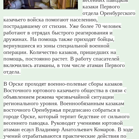
весенних паводков
казаки Первого
отдела Оренбургского
казачьего войска помогают населению,
пострадавшему от стихии. Уже более 70 человек
работают в отрядах быстрого реагирования и
дружинах. На помощь также приходят бойцы,
вернувшиеся из зоны специальной военной
операции. Количество казаков, пришедших на
помощь, постоянно растет. В работу спасателей
включились атаманы, в том числе атаман Первого
отдела.
В Орске проходят военно-полевые сборы казаков
Восточного юртового казачьего общества в связи с
объявлением режима чрезвычайной ситуации
регионального уровня. Военнообязанным казакам
восточного Оренбуржья предписано собраться в
городе Орске, который терпит бедствие от сильного
весеннего паводка. Руководит учениями юртовой
атаман есаул Владимир Анатольевич Комаров. В ходе
учений отрабатываются практические действия по