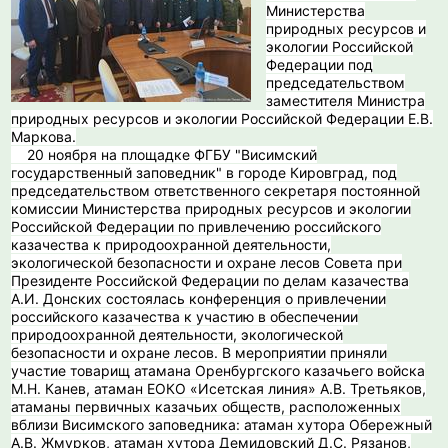
Министерства
природных ресурсов и
экологии Российской
Федерации под
председательством
заместителя Министра
природных ресурсов и экологии Российской Федерации Е.В.
Маркова.
20 ноября на площадке ФГБУ "Висимский
государственный заповедник" в городе Кировград, под
председательством ответственного секретаря постоянной
комиссии Министерства природных ресурсов и экологии
Российской Федерации по привлечению российского
казачества к природоохранной деятельности,
экологической безопасности и охране лесов Совета при
Президенте Российской Федерации по делам казачества
А.И. Донских состоялась конференция о привлечении
российского казачества к участию в обеспечении
природоохранной деятельности, экологической
безопасности и охране лесов. В мероприятии приняли
участие товарищ атамана Оренбургского казачьего войска
М.Н. Канев, атаман ЕОКО «Исетская линия» А.В. Третьяков,
атаманы первичных казачьих обществ, расположенных
вблизи Висимского заповедника: атаман хутора Обережный
А.В. Жмурков, атаман хутора Демидовский Д.С. Рязанов,