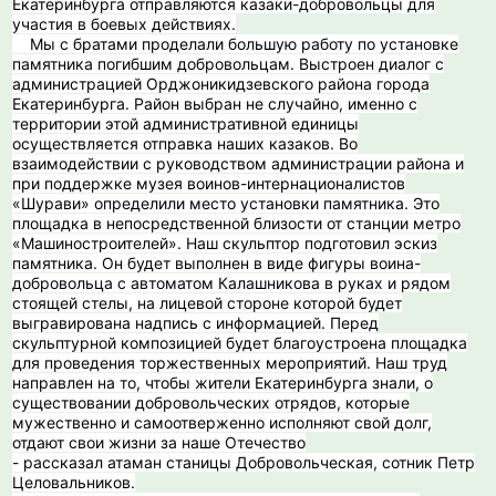
Екатеринбурга отправляются казаки-добровольцы для
участия в боевых действиях.
Мы с братами проделали большую работу по установке
памятника погибшим добровольцам. Выстроен диалог с
администрацией Орджоникидзевского района города
Екатеринбурга. Район выбран не случайно, именно с
территории этой административной единицы
осуществляется отправка наших казаков. Во
взаимодействии с руководством администрации района и
при поддержке музея воинов-интернационалистов
«Шурави» определили место установки памятника. Это
площадка в непосредственной близости от станции метро
«Машиностроителей». Наш скульптор подготовил эскиз
памятника. Он будет выполнен в виде фигуры воина-
добровольца с автоматом Калашникова в руках и рядом
стоящей стелы, на лицевой стороне которой будет
выгравирована надпись с информацией. Перед
скульптурной композицией будет благоустроена площадка
для проведения торжественных мероприятий. Наш труд
направлен на то, чтобы жители Екатеринбурга знали, о
существовании добровольческих отрядов, которые
мужественно и самоотверженно исполняют свой долг,
отдают свои жизни за наше Отечество
- рассказал атаман станицы Добровольческая, сотник Петр
Целовальников.