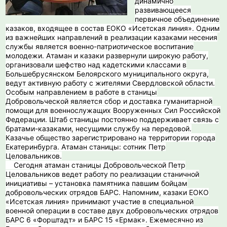
динамично
развивающееся
первичное объединение
казаков, входящее в состав ЕОКО «Исетская линия». Одним
из важнейших направлений в реализации казаками несения
службы является военно-патриотическое воспитание
молодежи. Атаман и казаки развернули широкую работу,
организовали шефство над кадетскими классами в
Большебрусянском Белоярского муниципального округа,
ведут активную работу с жителями Свердловской области.
Особым направлением в работе в станицы
Добровольческой является сбор и доставка гуманитарной
помощи для военнослужащих Вооруженных Сил Российской
Федерации. Штаб станицы постоянно поддерживает связь с
братами-казаками, несущими службу на передовой.
Казачье общество зарегистрировано на территории города
Екатеринбурга. Атаман станицы: сотник Петр
Целовальников.
Сегодня атаман станицы Добровольческой Петр
Целовальников ведет работу по реализации станичной
инициативы – установка памятника павшим бойцам
добровольческих отрядов БАРС. Напомним, казаки ЕОКО
«Исетская линия» принимают участие в специальной
военной операции в составе двух добровольческих отрядов
БАРС 6 «Форштадт» и БАРС 15 «Ермак». Ежемесячно из