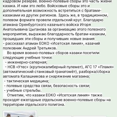
кадровом резерве. Военно-полевые сборы это часть жизни
казака. И нам это любо. Войсковые сборы это и
дополнительная возможность встретиться с братами-
казаками из других регионов. Здесь же, в традиционном,
полевом формате провели отдельский круг. Благодарю
атамана Оренбургского казачьего войска Игоря
Анатольевича Цыганова за организацию этого полезного
мероприятия, выражаю благодарность братам-казакам,
прошедших эти сборы и получивших новые знания
- рассказал атаман ЕОКО «Исетская линия», казачий
полковник Андрей Третьяков.
Во время военно-полевых сборов казаки посетили
следующие учебные точки:
️ - инженерно-саперная;
-️️ НСВ «Утес» (крупнокалиберный пулемет), АГС 17 «Пламя»
(автоматический станковый гранатомёт), разборка/сборка
автомата Калашникова и снаряжение магазина;
️- тактическая медицина;
️- полевые средства связи, безопасность связи;
️️- учебные стрельбы.
Отметим, что казаки ЕОКО «Исетская линия» также
проходят ежегодные отдельские военно-полевые сборы на
территории отдельского полигона.