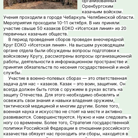
организованных
Оренбургским
казачьим войском.
Учения проходили в городе Чебаркуль Челябинской области.
Мероприятия проходили 10-11 октября. В них приняли
участие свыше 50 казаков ЕОКО «Исетская линия» из 20
первичных казачьих обществ.
В период проведения сборов проведен внеочередной
Круг ЕОКО «Исетская линия». На высшем руководящем
органе отдела были обсуждены вопросы подготовки к
войсковому Кругу, рассмотрены вопросы организационной
работы, деятельности в информационном пространстве и
принятия обязательств по несения государственной и иной
службы.
️ Участие в военно-полевых сборах — это ответственная
задача для нас – казаков. Казак – это воин, защитник. Он
всегда должен быть готов с оружием в руках встать на
защиту Отечества. Для этого необходимо обновлять и
освежать свои знания и навыки владения оружием,
тактической медициной и многим другим. Более того,
военная наука и искусство не стоят на месте и активно
развиваются. Совершенствуются. Нужно и нам следовать в
ногу со временем. Более того, Стратегия государственной
политики Российской Федерации в отношении российского
казачества обязует нас проходить эти сборы, находится в