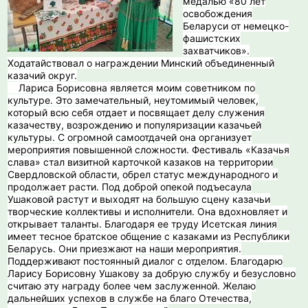
медалью «80 лет
освобождения
Беларуси от немецко-
фашистских
захватчиков».
Ходатайствовал о награждении Минский объединенный
казачий округ.
️ Лариса Борисовна является моим советником по
культуре. Это замечательный, неутомимый человек,
который всю себя отдает и посвящает делу служения
казачеству, возрождению и популяризации казачьей
культуры. С огромной самоотдачей она организует
мероприятия повышенной сложности. Фестиваль «Казачья
слава» стал визитной карточкой казаков на территории
Свердловской области, обрел статус международного и
продолжает расти. Под доброй опекой подъесаула
Ушаковой растут и выходят на большую сцену казачьи
творческие коллективы и исполнители. Она вдохновляет и
открывает таланты. Благодаря ее труду Исетская линия
имеет тесное братское общение с казаками из Республики
Беларусь. Они приезжают на наши мероприятия.
Поддерживают постоянный диалог с отделом. Благодарю
Ларису Борисовну Ушакову за добрую службу и безусловно
считаю эту награду более чем заслуженной. Желаю
дальнейших успехов в службе на благо Отечества,